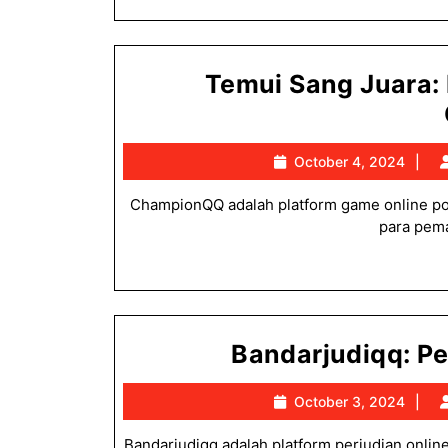
Temui Sang Juara:
O
October 4, 2024
4,
2
ChampionQQ adalah platform game online po
para pema
Bandarjudiqq: P
O
October 3, 2024
3,
2
Bandarjudiqq adalah platform perjudian onli