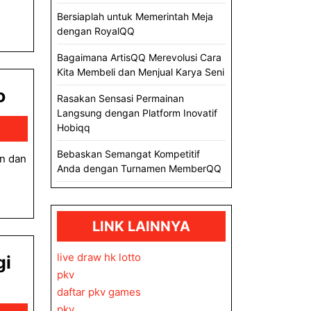
dustri
Bersiaplah untuk Memerintah Meja
ame
dengan RoyalQQ
nline:
Bagaimana ArtisQQ Merevolusi Cara
argaqq
Kita Membeli dan Menjual Karya Seni
Menguasai
o
Rasakan Sensasi Permainan
PokerPelangi:
Langsung dengan Platform Inovatif
Hobiqq
Tips
dan
Bebaskan Semangat Kompetitif
an dan
Anda dengan Turnamen MemberQQ
Strategi
dari
Pemain
LINK LAINNYA
Pro
live draw hk lotto
gi
pkv
daftar pkv games
pkv