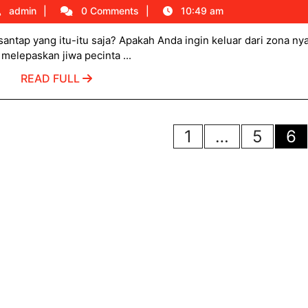
tober
admin
admin
0 Comments
10:49 am
Pecinta
Makanan
024
tap yang itu-itu saja? Apakah Anda ingin keluar dari zona n
 melepaskan jiwa pecinta ...
Anda
dengan
READ
READ FULL
FULL
Menuqq:
Pengalaman
Posts
1
…
5
6
Bersantap
pagination
Terbaik