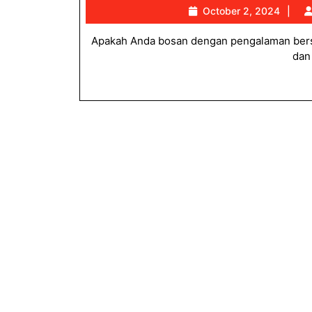
Oc
October 2, 2024
2,
2
Apakah Anda bosan dengan pengalaman bersan
dan