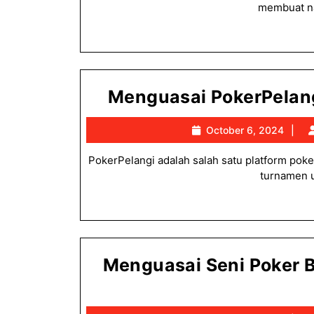
membuat na
Menguasai PokerPelangi
O
October 6, 2024
6,
2
PokerPelangi adalah salah satu platform pok
turnamen u
Menguasai Seni Poker B