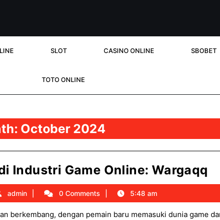
LINE
SLOT
CASINO ONLINE
SBOBET
TOTO ONLINE
th:
October 2024
T
di Industri Game Online: Wargaqq
B
ctober
admin
admin
0 Comments
5:48 am
B
di
024
 dan berkembang, dengan pemain baru memasuki dunia game da