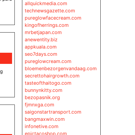
allquickmedia.com
ik
technewsgazette.com
pureglowfacecream.com
kingofherrings.com
mrbetjapan.com
anewentity.biz
njelajahi
appkuala.com
jarah
seo7days.com
an
pureglowcream.com
bloemenbezorgenvandaag.com
gnifikansi
ng
secrettohairgrowth.com
udaya
tasteofthaitogo.com
urniqq
bunnynkitty.com
bezopasnik.org
fjmnxga.com
saigonstartransport.com
bangmaxwin.com
infonetive.com
epictacoshop.com