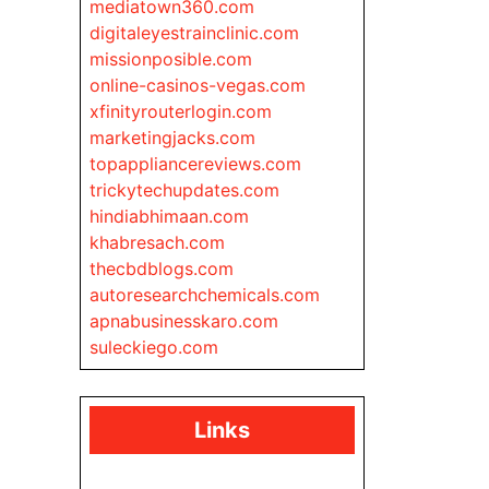
mediatown360.com
digitaleyestrainclinic.com
missionposible.com
online-casinos-vegas.com
xfinityrouterlogin.com
marketingjacks.com
topappliancereviews.com
trickytechupdates.com
hindiabhimaan.com
khabresach.com
thecbdblogs.com
autoresearchchemicals.com
apnabusinesskaro.com
suleckiego.com
Links