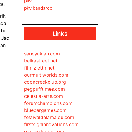
pkv
a.
pkv bandarqq
rik
nda
tu,
Links
 Jadi
ian
saucyukiah.com
beikastreet.net
filmizlettir.net
ourmultiworlds.com
cooncreekclub.org
pegpufftimes.com
celestia-arts.com
forumchampions.com
bluebargames.com
festivaldelamalou.com
firstsigninnovations.com
garberdodge.com