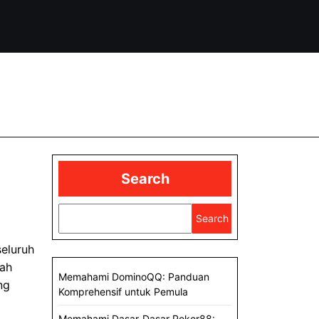
Search
Search
seluruh
lah
Memahami DominoQQ: Panduan
ng
Komprehensif untuk Pemula
Memahami Dasar-Dasar Poker88: