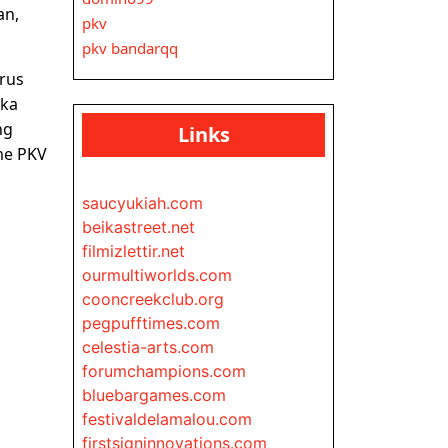
an,
pkv
pkv bandarqq
rus
ika
ng
Links
me PKV
saucyukiah.com
beikastreet.net
filmizlettir.net
ourmultiworlds.com
cooncreekclub.org
pegpufftimes.com
celestia-arts.com
forumchampions.com
bluebargames.com
festivaldelamalou.com
firstsigninnovations.com