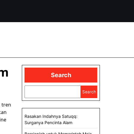
am
Search
Search
 tren
kan
Rasakan Indahnya Satuqq:
ine
Surganya Pencinta Alam
Bersiaplah untuk Memerintah Meja