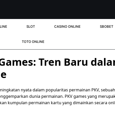
LINE
SLOT
CASINO ONLINE
SBOBET
TOTO ONLINE
Games: Tren Baru dal
ne
eningkatan nyata dalam popularitas permainan PKV, sebuah
menggemparkan dunia permainan. PKV games yang merupa
akan kumpulan permainan kartu yang dimainkan secara onl