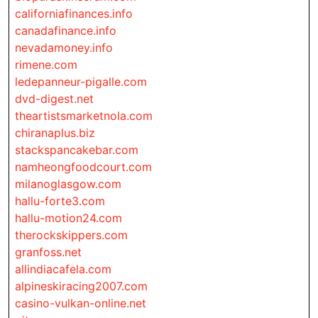
californiafinances.info
canadafinance.info
nevadamoney.info
rimene.com
ledepanneur-pigalle.com
dvd-digest.net
theartistsmarketnola.com
chiranaplus.biz
stackspancakebar.com
namheongfoodcourt.com
milanoglasgow.com
hallu-forte3.com
hallu-motion24.com
therockskippers.com
granfoss.net
allindiacafela.com
alpineskiracing2007.com
casino-vulkan-online.net