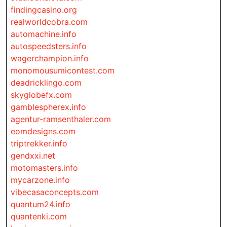
findingcasino.org
realworldcobra.com
automachine.info
autospeedsters.info
wagerchampion.info
monomousumicontest.com
deadricklingo.com
skyglobefx.com
gamblespherex.info
agentur-ramsenthaler.com
eomdesigns.com
triptrekker.info
gendxxi.net
motomasters.info
mycarzone.info
vibecasaconcepts.com
quantum24.info
quantenki.com