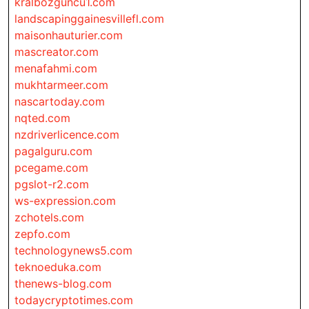
kralbozguncu1.com
landscapinggainesvillefl.com
maisonhauturier.com
mascreator.com
menafahmi.com
mukhtarmeer.com
nascartoday.com
nqted.com
nzdriverlicence.com
pagalguru.com
pcegame.com
pgslot-r2.com
ws-expression.com
zchotels.com
zepfo.com
technologynews5.com
teknoeduka.com
thenews-blog.com
todaycryptotimes.com