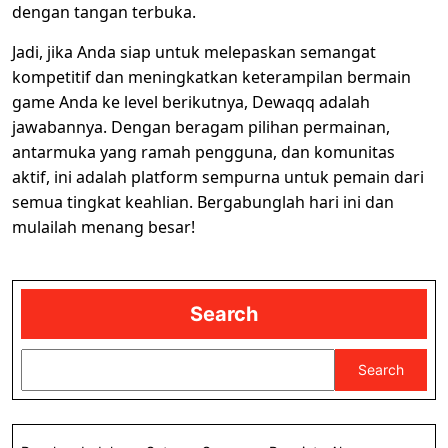
dengan tangan terbuka.
Jadi, jika Anda siap untuk melepaskan semangat
kompetitif dan meningkatkan keterampilan bermain
game Anda ke level berikutnya, Dewaqq adalah
jawabannya. Dengan beragam pilihan permainan,
antarmuka yang ramah pengguna, dan komunitas
aktif, ini adalah platform sempurna untuk pemain dari
semua tingkat keahlian. Bergabunglah hari ini dan
mulailah menang besar!
Search
Search