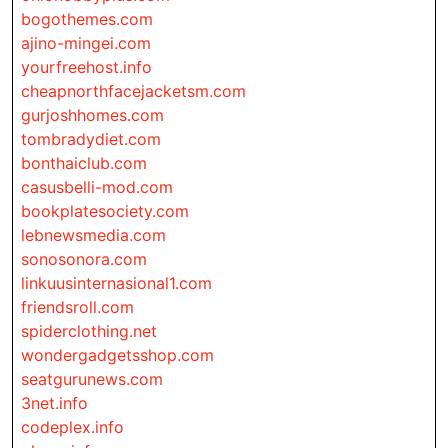
bogothemes.com
ajino-mingei.com
yourfreehost.info
cheapnorthfacejacketsm.com
gurjoshhomes.com
tombradydiet.com
bonthaiclub.com
casusbelli-mod.com
bookplatesociety.com
lebnewsmedia.com
sonosonora.com
linkuusinternasional1.com
friendsroll.com
spiderclothing.net
wondergadgetsshop.com
seatgurunews.com
3net.info
codeplex.info