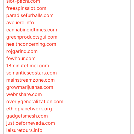
slot-pachi.com
freespinsslot.com
paradisefurballs.com
aveuere.info
cannabinoidtimes.com
greenproductsgui.com
healthconcerning.com
rojgarind.com
fewhour.com
18minutetimer.com
semanticseostars.com
mainstreamzone.com
growmarijuanas.com
webnshare.com
overlygeneralization.com
ethiopianetwork.org
gadgetsmesh.com
justicefornevada.com
leisuretours.info