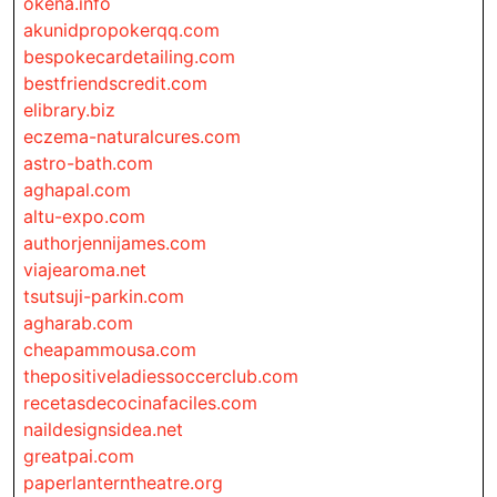
okena.info
akunidpropokerqq.com
bespokecardetailing.com
bestfriendscredit.com
elibrary.biz
eczema-naturalcures.com
astro-bath.com
aghapal.com
altu-expo.com
authorjennijames.com
viajearoma.net
tsutsuji-parkin.com
agharab.com
cheapammousa.com
thepositiveladiessoccerclub.com
recetasdecocinafaciles.com
naildesignsidea.net
greatpai.com
paperlanterntheatre.org