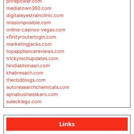
pitrepower.com
mediatown360.com
digitaleyestrainclinic.com
missionposible.com
online-casinos-vegas.com
xfinityrouterlogin.com
marketingjacks.com
topappliancereviews.com
trickytechupdates.com
hindiabhimaan.com
khabresach.com
thecbdblogs.com
autoresearchchemicals.com
apnabusinesskaro.com
suleckiego.com
Links