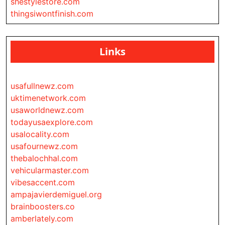
shestylestore.com
thingsiwontfinish.com
Links
usafullnewz.com
uktimenetwork.com
usaworldnewz.com
todayusaexplore.com
usalocality.com
usafournewz.com
thebalochhal.com
vehicularmaster.com
vibesaccent.com
ampajavierdemiguel.org
brainboosters.co
amberlately.com