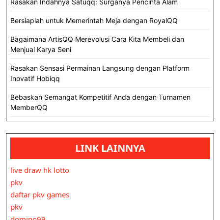
Rasakan Indahnya Satuqq: Surganya Pencinta Alam
Bersiaplah untuk Memerintah Meja dengan RoyalQQ
Bagaimana ArtisQQ Merevolusi Cara Kita Membeli dan
Menjual Karya Seni
Rasakan Sensasi Permainan Langsung dengan Platform
Inovatif Hobiqq
Bebaskan Semangat Kompetitif Anda dengan Turnamen
MemberQQ
LINK LAINNYA
live draw hk lotto
pkv
daftar pkv games
pkv
domino99