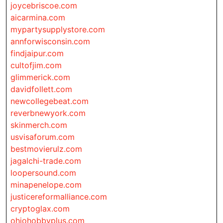
joycebriscoe.com
aicarmina.com
mypartysupplystore.com
annforwisconsin.com
findjaipur.com
cultofjim.com
glimmerick.com
davidfollett.com
newcollegebeat.com
reverbnewyork.com
skinmerch.com
usvisaforum.com
bestmovierulz.com
jagalchi-trade.com
loopersound.com
minapenelope.com
justicereformalliance.com
cryptoglax.com
ohiohobbyplus.com