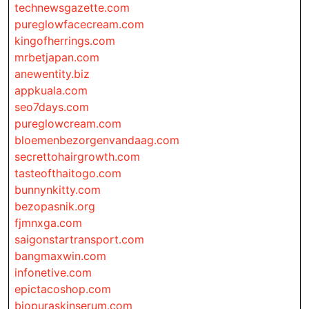
technewsgazette.com
pureglowfacecream.com
kingofherrings.com
mrbetjapan.com
anewentity.biz
appkuala.com
seo7days.com
pureglowcream.com
bloemenbezorgenvandaag.com
secrettohairgrowth.com
tasteofthaitogo.com
bunnynkitty.com
bezopasnik.org
fjmnxga.com
saigonstartransport.com
bangmaxwin.com
infonetive.com
epictacoshop.com
biopuraskinserum.com