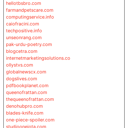
hellotbsbro.com
farmandpetscare.com
computingservice.info
caiofracini.com
techpositive.info
unseonrang.com
pak-urdu-poetry.com
blogcetra.com
internetmarketingsolutions.co
ollystvs.com
globalnewscx.com
dogslives.com
pdfbookplanet.com
queenofrattan.com
thequeenofrattan.com
denohubpro.com
blades-knife.com
one-piece-spoiler.com
studiooneiota.com