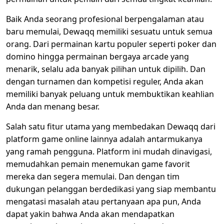
Baik Anda seorang profesional berpengalaman atau
baru memulai, Dewaqq memiliki sesuatu untuk semua
orang. Dari permainan kartu populer seperti poker dan
domino hingga permainan bergaya arcade yang
menarik, selalu ada banyak pilihan untuk dipilih. Dan
dengan turnamen dan kompetisi reguler, Anda akan
memiliki banyak peluang untuk membuktikan keahlian
Anda dan menang besar.
Salah satu fitur utama yang membedakan Dewaqq dari
platform game online lainnya adalah antarmukanya
yang ramah pengguna. Platform ini mudah dinavigasi,
memudahkan pemain menemukan game favorit
mereka dan segera memulai. Dan dengan tim
dukungan pelanggan berdedikasi yang siap membantu
mengatasi masalah atau pertanyaan apa pun, Anda
dapat yakin bahwa Anda akan mendapatkan