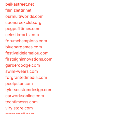
beikastreet.net
filmizlettir.net
ourmultiworlds.com
cooncreekclub.org
pegpufftimes.com
celestia-arts.com
forumchampions.com
bluebargames.com
festivaldelamalou.com
firstsigninnovations.com
garberdodge.com
swim-wears.com
forgrantedmedia.com
peolpstar.com
tylerscustomdesign.com
carworksonline.com
techtimesss.com
virylstore.com