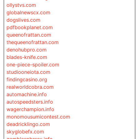
ollystvs.com
globalnewscx.com
dogslives.com
pdfbookplanet.com
queenofrattan.com
thequeenofrattan.com
denohubpro.com
blades-knife.com
one-piece-spoiler.com
studiooneiota.com
findingcasino.org
realworldcobra.com
automachine.info
autospeedsters.info
wagerchampion.info
monomousumicontest.com
deadricklingo.com
skyglobefx.com