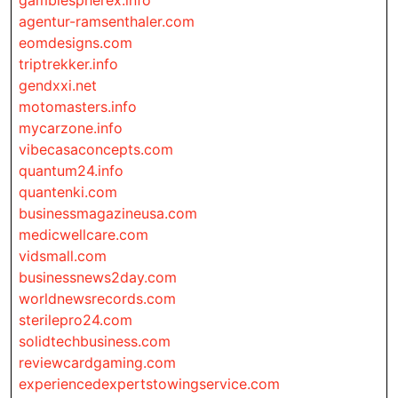
gamblespherex.info
agentur-ramsenthaler.com
eomdesigns.com
triptrekker.info
gendxxi.net
motomasters.info
mycarzone.info
vibecasaconcepts.com
quantum24.info
quantenki.com
businessmagazineusa.com
medicwellcare.com
vidsmall.com
businessnews2day.com
worldnewsrecords.com
sterilepro24.com
solidtechbusiness.com
reviewcardgaming.com
experiencedexpertstowingservice.com