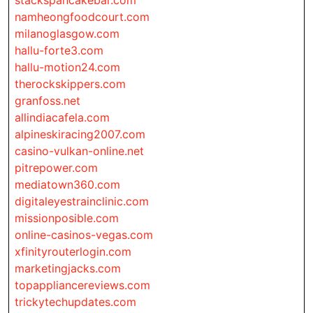
stackspancakebar.com
namheongfoodcourt.com
milanoglasgow.com
hallu-forte3.com
hallu-motion24.com
therockskippers.com
granfoss.net
allindiacafela.com
alpineskiracing2007.com
casino-vulkan-online.net
pitrepower.com
mediatown360.com
digitaleyestrainclinic.com
missionposible.com
online-casinos-vegas.com
xfinityrouterlogin.com
marketingjacks.com
topappliancereviews.com
trickytechupdates.com