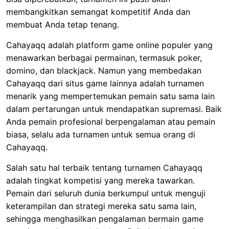
membangkitkan semangat kompetitif Anda dan
membuat Anda tetap tenang.
Cahayaqq adalah platform game online populer yang
menawarkan berbagai permainan, termasuk poker,
domino, dan blackjack. Namun yang membedakan
Cahayaqq dari situs game lainnya adalah turnamen
menarik yang mempertemukan pemain satu sama lain
dalam pertarungan untuk mendapatkan supremasi. Baik
Anda pemain profesional berpengalaman atau pemain
biasa, selalu ada turnamen untuk semua orang di
Cahayaqq.
Salah satu hal terbaik tentang turnamen Cahayaqq
adalah tingkat kompetisi yang mereka tawarkan.
Pemain dari seluruh dunia berkumpul untuk menguji
keterampilan dan strategi mereka satu sama lain,
sehingga menghasilkan pengalaman bermain game