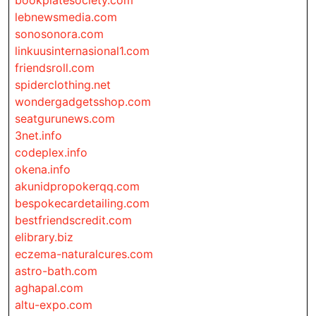
bookplatesociety.com
lebnewsmedia.com
sonosonora.com
linkuusinternasional1.com
friendsroll.com
spiderclothing.net
wondergadgetsshop.com
seatgurunews.com
3net.info
codeplex.info
okena.info
akunidpropokerqq.com
bespokecardetailing.com
bestfriendscredit.com
elibrary.biz
eczema-naturalcures.com
astro-bath.com
aghapal.com
altu-expo.com