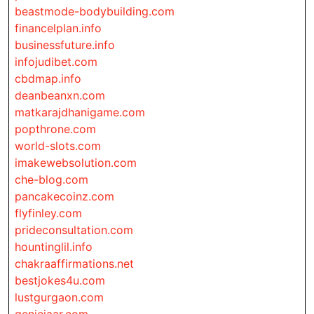
beastmode-bodybuilding.com
financelplan.info
businessfuture.info
infojudibet.com
cbdmap.info
deanbeanxn.com
matkarajdhanigame.com
popthrone.com
world-slots.com
imakewebsolution.com
che-blog.com
pancakecoinz.com
flyfinley.com
prideconsultation.com
hountinglil.info
chakraaffirmations.net
bestjokes4u.com
lustgurgaon.com