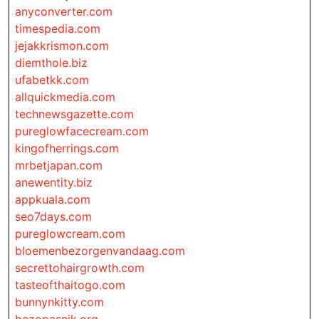
anyconverter.com
timespedia.com
jejakkrismon.com
diemthole.biz
ufabetkk.com
allquickmedia.com
technewsgazette.com
pureglowfacecream.com
kingofherrings.com
mrbetjapan.com
anewentity.biz
appkuala.com
seo7days.com
pureglowcream.com
bloemenbezorgenvandaag.com
secrettohairgrowth.com
tasteofthaitogo.com
bunnynkitty.com