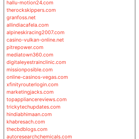
hallu-motion24.com
therockskippers.com
granfoss.net
allindiacafela.com
alpineskiracing2007.com
casino-vulkan-online.net
pitrepower.com
mediatown360.com
digitaleyestrainclinic.com
missionposible.com
online-casinos-vegas.com
xfinityrouterlogin.com
marketingjacks.com
topappliancereviews.com
trickytechupdates.com
hindiabhimaan.com
khabresach.com
thecbdblogs.com
autoresearchchemicals.com