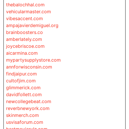
thebalochhal.com
vehicularmaster.com
vibesaccent.com
ampajavierdemiguel.org
brainboosters.co
amberlately.com
joycebriscoe.com
aicarmina.com
mypartysupplystore.com
annforwisconsin.com
findjaipur.com
cultofjim.com
glimmerick.com
davidfollett.com
newcollegebeat.com
reverbnewyork.com
skinmerch.com
usvisaforum.com