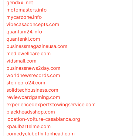
gendxxi.net
motomasters.info
mycarzone.info
vibecasaconcepts.com
quantum24.info
quantenki.com
businessmagazineusa.com
medicwellcare.com
vidsmall.com
businessnews2day.com
worldnewsrecords.com
sterilepro24.com
solidtechbusiness.com
reviewcardgaming.com
experiencedexpertstowingservice.com
blackheadsshop.com
location-voiture-casablanca.org
kpaulbartelme.com
comedyclubofhiltonhead.com