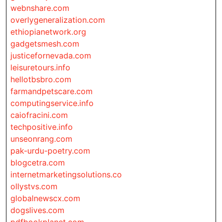
webnshare.com
overlygeneralization.com
ethiopianetwork.org
gadgetsmesh.com
justicefornevada.com
leisuretours.info
hellotbsbro.com
farmandpetscare.com
computingservice.info
caiofracini.com
techpositive.info
unseonrang.com
pak-urdu-poetry.com
blogcetra.com
internetmarketingsolutions.co
ollystvs.com
globalnewscx.com
dogslives.com