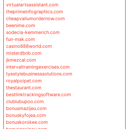
virtualartsassistant.com
theprimeinfographics.com
cheapvaliumordernow.com
beenime.com
sodecia-kemmerich.com
fun-mak.com
casino888world.com
misterdbnb.com
jkmezcal.com
intervaltrainingexercises.com
tyestylebusinesssolutions.com
royalpoipet.com
thestaurant.com
bestlinktrackingsoftware.com
clublubupoo.com
bonusmazijeu.com
bonuskyfojea.com
bonuskorokee.com