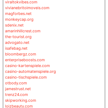
viraltokvibes.com
vivianebritoimoveis.com
magforbes.net
monkeycap.org
sdenix.net
amarinhillcrest.com
the-tourist.org
advogato.net
isafebag.net
bloombergz.com
enterpriseboosts.com
casino-kartenspiele.com
casino-automatenspiele.org
casino-tischspiele.com
otbody.com
jamestrust.net
trenz24.com
skipworking.com
loizbeauty.com