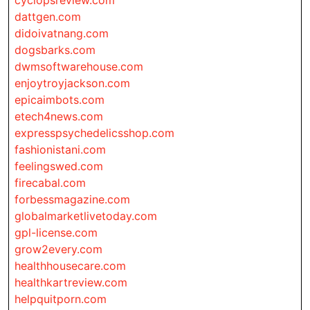
cyclopsreview.com
dattgen.com
didoivatnang.com
dogsbarks.com
dwmsoftwarehouse.com
enjoytroyjackson.com
epicaimbots.com
etech4news.com
expresspsychedelicsshop.com
fashionistani.com
feelingswed.com
firecabal.com
forbessmagazine.com
globalmarketlivetoday.com
gpl-license.com
grow2every.com
healthhousecare.com
healthkartreview.com
helpquitporn.com