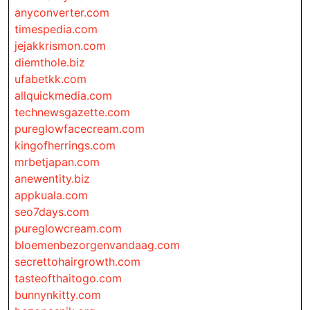
anyconverter.com
timespedia.com
jejakkrismon.com
diemthole.biz
ufabetkk.com
allquickmedia.com
technewsgazette.com
pureglowfacecream.com
kingofherrings.com
mrbetjapan.com
anewentity.biz
appkuala.com
seo7days.com
pureglowcream.com
bloemenbezorgenvandaag.com
secrettohairgrowth.com
tasteofthaitogo.com
bunnynkitty.com