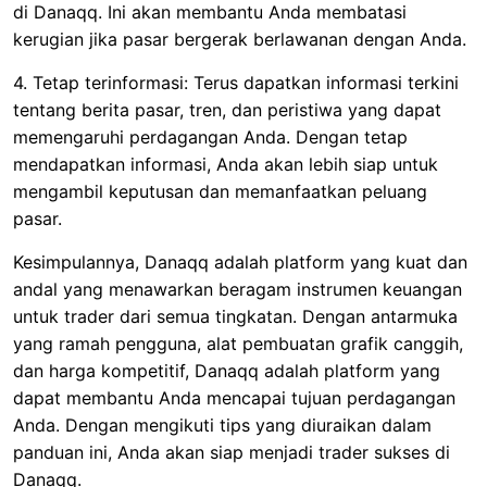
di Danaqq. Ini akan membantu Anda membatasi
kerugian jika pasar bergerak berlawanan dengan Anda.
4. Tetap terinformasi: Terus dapatkan informasi terkini
tentang berita pasar, tren, dan peristiwa yang dapat
memengaruhi perdagangan Anda. Dengan tetap
mendapatkan informasi, Anda akan lebih siap untuk
mengambil keputusan dan memanfaatkan peluang
pasar.
Kesimpulannya, Danaqq adalah platform yang kuat dan
andal yang menawarkan beragam instrumen keuangan
untuk trader dari semua tingkatan. Dengan antarmuka
yang ramah pengguna, alat pembuatan grafik canggih,
dan harga kompetitif, Danaqq adalah platform yang
dapat membantu Anda mencapai tujuan perdagangan
Anda. Dengan mengikuti tips yang diuraikan dalam
panduan ini, Anda akan siap menjadi trader sukses di
Danaqq.