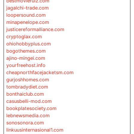
bestmovierulz.com
jagalchi-trade.com
loopersound.com
minapenelope.com
justicereformalliance.com
cryptoglax.com
ohiohobbyplus.com
bogothemes.com
ajino-mingei.com
yourfreehost.info
cheapnorthfacejacketsm.com
gurjoshhomes.com
tombradydiet.com
bonthaiclub.com
casusbelli-mod.com
bookplatesociety.com
lebnewsmedia.com
sonosonora.com
linkuusinternasional1.com