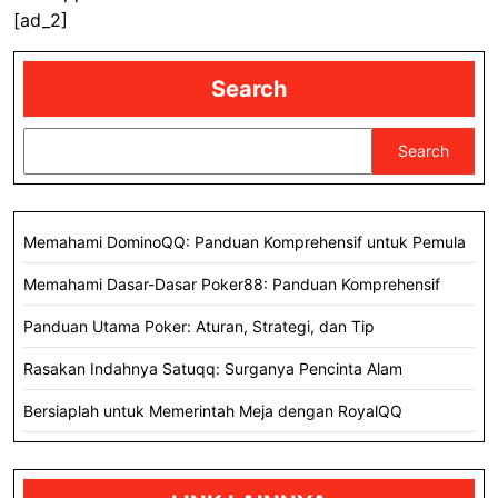
[ad_2]
Search
Search
Memahami DominoQQ: Panduan Komprehensif untuk Pemula
Memahami Dasar-Dasar Poker88: Panduan Komprehensif
Panduan Utama Poker: Aturan, Strategi, dan Tip
Rasakan Indahnya Satuqq: Surganya Pencinta Alam
Bersiaplah untuk Memerintah Meja dengan RoyalQQ