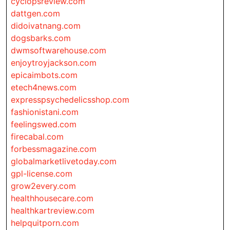
cyclopsreview.com
dattgen.com
didoivatnang.com
dogsbarks.com
dwmsoftwarehouse.com
enjoytroyjackson.com
epicaimbots.com
etech4news.com
expresspsychedelicsshop.com
fashionistani.com
feelingswed.com
firecabal.com
forbessmagazine.com
globalmarketlivetoday.com
gpl-license.com
grow2every.com
healthhousecare.com
healthkartreview.com
helpquitporn.com