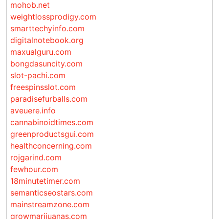
mohob.net
weightlossprodigy.com
smarttechyinfo.com
digitalnotebook.org
maxualguru.com
bongdasuncity.com
slot-pachi.com
freespinsslot.com
paradisefurballs.com
aveuere.info
cannabinoidtimes.com
greenproductsgui.com
healthconcerning.com
rojgarind.com
fewhour.com
18minutetimer.com
semanticseostars.com
mainstreamzone.com
growmarijuanas.com