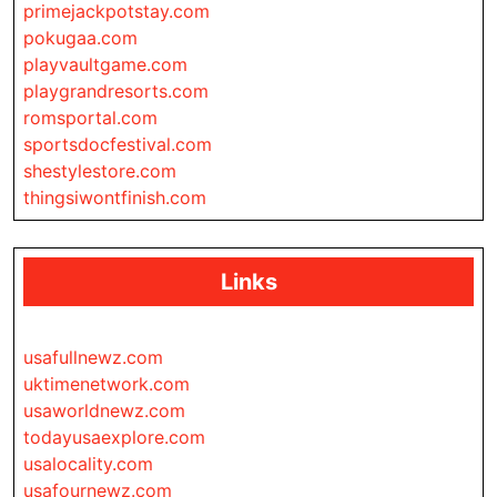
primejackpotstay.com
pokugaa.com
playvaultgame.com
playgrandresorts.com
romsportal.com
sportsdocfestival.com
shestylestore.com
thingsiwontfinish.com
Links
usafullnewz.com
uktimenetwork.com
usaworldnewz.com
todayusaexplore.com
usalocality.com
usafournewz.com