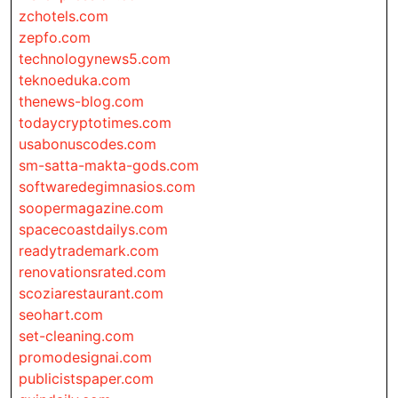
zchotels.com
zepfo.com
technologynews5.com
teknoeduka.com
thenews-blog.com
todaycryptotimes.com
usabonuscodes.com
sm-satta-makta-gods.com
softwaredegimnasios.com
soopermagazine.com
spacecoastdailys.com
readytrademark.com
renovationsrated.com
scoziarestaurant.com
seohart.com
set-cleaning.com
promodesignai.com
publicistspaper.com