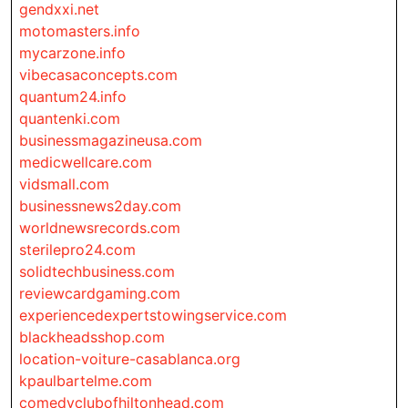
gendxxi.net
motomasters.info
mycarzone.info
vibecasaconcepts.com
quantum24.info
quantenki.com
businessmagazineusa.com
medicwellcare.com
vidsmall.com
businessnews2day.com
worldnewsrecords.com
sterilepro24.com
solidtechbusiness.com
reviewcardgaming.com
experiencedexpertstowingservice.com
blackheadsshop.com
location-voiture-casablanca.org
kpaulbartelme.com
comedyclubofhiltonhead.com