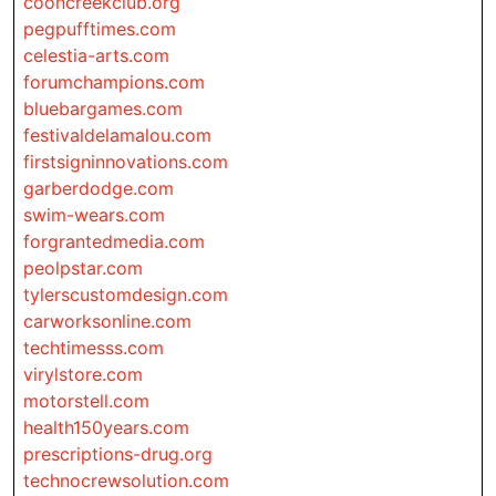
cooncreekclub.org
pegpufftimes.com
celestia-arts.com
forumchampions.com
bluebargames.com
festivaldelamalou.com
firstsigninnovations.com
garberdodge.com
swim-wears.com
forgrantedmedia.com
peolpstar.com
tylerscustomdesign.com
carworksonline.com
techtimesss.com
virylstore.com
motorstell.com
health150years.com
prescriptions-drug.org
technocrewsolution.com