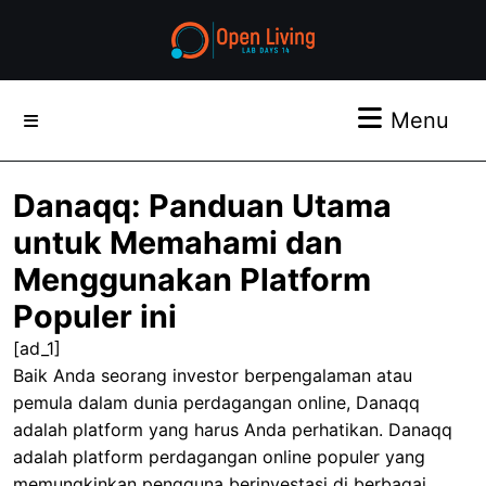
Skip
to
content
Skip
to
Me
Menu
content
Danaqq: Panduan Utama
untuk Memahami dan
Menggunakan Platform
Populer ini
[ad_1]
Baik Anda seorang investor berpengalaman atau
pemula dalam dunia perdagangan online, Danaqq
adalah platform yang harus Anda perhatikan. Danaqq
adalah platform perdagangan online populer yang
memungkinkan pengguna berinvestasi di berbagai