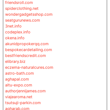
friendsroll.com
spiderclothing.net
wondergadgetsshop.com
seatgurunews.com
3net.info
codeplex.info
okena.info
akunidpropokerqq.com
bespokecardetailing.com
bestfriendscredit.com
elibrary.biz
eczema-naturalcures.com
astro-bath.com
aghapal.com
altu-expo.com
authorjennijames.com
viajearoma.net
tsutsuji-parkin.com
agharab.com