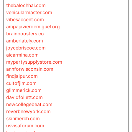
thebalochhal.com
vehicularmaster.com
vibesaccent.com
ampajavierdemiguel.org
brainboosters.co
amberlately.com
joycebriscoe.com
aicarmina.com
mypartysupplystore.com
annforwisconsin.com
findjaipur.com
cultofjim.com
glimmerick.com
davidfollett.com
newcollegebeat.com
reverbnewyork.com
skinmerch.com
usvisaforum.com