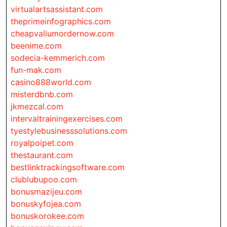
virtualartsassistant.com
theprimeinfographics.com
cheapvaliumordernow.com
beenime.com
sodecia-kemmerich.com
fun-mak.com
casino888world.com
misterdbnb.com
jkmezcal.com
intervaltrainingexercises.com
tyestylebusinesssolutions.com
royalpoipet.com
thestaurant.com
bestlinktrackingsoftware.com
clublubupoo.com
bonusmazijeu.com
bonuskyfojea.com
bonuskorokee.com