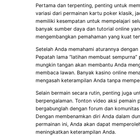
Pertama dan terpenting, penting untuk mem
variasi dari permainan kartu poker klasik, 
memiliki kesempatan untuk mempelajari se
banyak sumber daya dan tutorial online ya
mengembangkan pemahaman yang kuat ten
Setelah Anda memahami aturannya dengan baik
Pepatah lama “latihan membuat sempurna” 
mungkin tangan akan membantu Anda mengem
membaca lawan. Banyak kasino online menaw
mengasah keterampilan Anda tanpa memper
Selain bermain secara rutin, penting juga u
berpengalaman. Tonton video aksi pemain pr
bergabunglah dengan forum dan komunitas o
Dengan membenamkan diri Anda dalam dunia
permainan ini, Anda akan dapat memperol
meningkatkan keterampilan Anda.