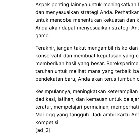
Aspek penting lainnya untuk meningkatkan
dan menyesuaikan strategi Anda. Perhatika
untuk mencoba menentukan kekuatan dan k
Anda akan dapat menyesuaikan strategi An
game.
Terakhir, jangan takut mengambil risiko da
konservatif dan membuat keputusan yang ce
memberikan hasil yang besar. Bereksperimen
taruhan untuk melihat mana yang terbaik 
pendekatan baru, Anda akan terus tumbuh 
Kesimpulannya, meningkatkan keterampilan
dedikasi, latihan, dan kemauan untuk belaj
teratur, mempelajari permainan, memperhat
Marioqq yang tangguh. Jadi ambil kartu An
kompetisi!
[ad_2]