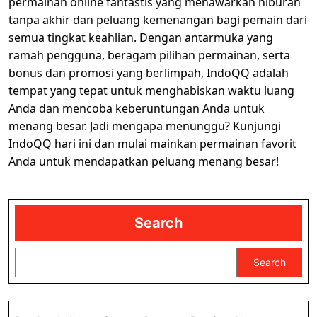
permainan online fantastis yang menawarkan hiburan
tanpa akhir dan peluang kemenangan bagi pemain dari
semua tingkat keahlian. Dengan antarmuka yang
ramah pengguna, beragam pilihan permainan, serta
bonus dan promosi yang berlimpah, IndoQQ adalah
tempat yang tepat untuk menghabiskan waktu luang
Anda dan mencoba keberuntungan Anda untuk
menang besar. Jadi mengapa menunggu? Kunjungi
IndoQQ hari ini dan mulai mainkan permainan favorit
Anda untuk mendapatkan peluang menang besar!
Search
Search