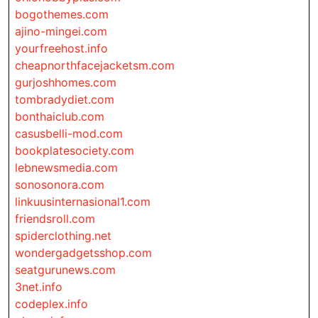
bogothemes.com
ajino-mingei.com
yourfreehost.info
cheapnorthfacejacketsm.com
gurjoshhomes.com
tombradydiet.com
bonthaiclub.com
casusbelli-mod.com
bookplatesociety.com
lebnewsmedia.com
sonosonora.com
linkuusinternasional1.com
friendsroll.com
spiderclothing.net
wondergadgetsshop.com
seatgurunews.com
3net.info
codeplex.info