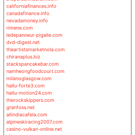
californiafinances.info
canadafinance.info
nevadamoney.info
rimene.com
ledepanneur-pigalle.com
dvd-digest.net
theartistsmarketnola.com
chiranaplus.biz
stackspancakebar.com
namheongfoodcourt.com
milanoglasgow.com
hallu-forte3.com
hallu-motion24.com
therockskippers.com
granfoss.net
allindiacafela.com
alpineskiracing2007.com
casino-vulkan-online.net