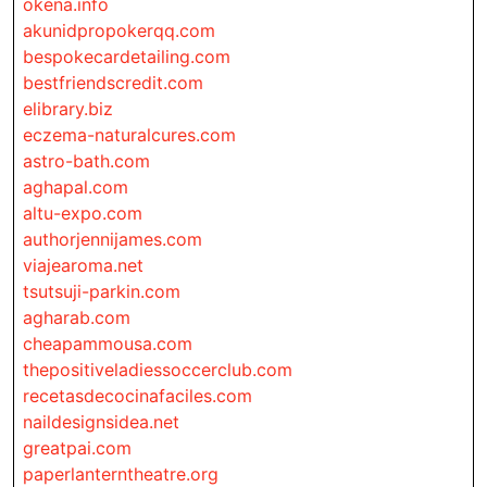
okena.info
akunidpropokerqq.com
bespokecardetailing.com
bestfriendscredit.com
elibrary.biz
eczema-naturalcures.com
astro-bath.com
aghapal.com
altu-expo.com
authorjennijames.com
viajearoma.net
tsutsuji-parkin.com
agharab.com
cheapammousa.com
thepositiveladiessoccerclub.com
recetasdecocinafaciles.com
naildesignsidea.net
greatpai.com
paperlanterntheatre.org