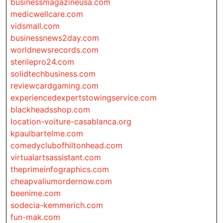
businessmagazineusa.com
medicwellcare.com
vidsmall.com
businessnews2day.com
worldnewsrecords.com
sterilepro24.com
solidtechbusiness.com
reviewcardgaming.com
experiencedexpertstowingservice.com
blackheadsshop.com
location-voiture-casablanca.org
kpaulbartelme.com
comedyclubofhiltonhead.com
virtualartsassistant.com
theprimeinfographics.com
cheapvaliumordernow.com
beenime.com
sodecia-kemmerich.com
fun-mak.com