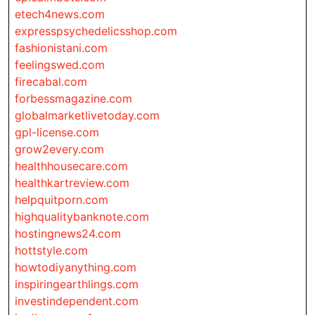
etech4news.com
expresspsychedelicsshop.com
fashionistani.com
feelingswed.com
firecabal.com
forbessmagazine.com
globalmarketlivetoday.com
gpl-license.com
grow2every.com
healthhousecare.com
healthkartreview.com
helpquitporn.com
highqualitybanknote.com
hostingnews24.com
hottstyle.com
howtodiyanything.com
inspiringearthlings.com
investindependent.com