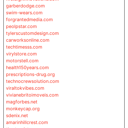
garberdodge.com
swim-wears.com
forgrantedmedia.com
peolpstar.com
tylerscustomdesign.com
carworksonline.com
techtimesss.com
virylstore.com
motorstell.com
health150years.com
prescriptions-drug.org
technocrewsolution.com
viraltokvibes.com
vivianebritoimoveis.com
magforbes.net
monkeycap.org
sdenix.net
amarinhillcrest.com