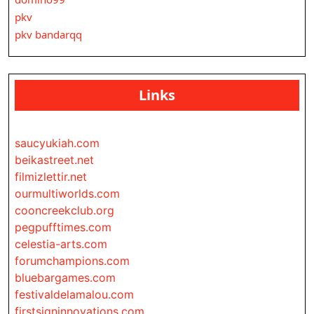
pkv
pkv bandarqq
Links
saucyukiah.com
beikastreet.net
filmizlettir.net
ourmultiworlds.com
cooncreekclub.org
pegpufftimes.com
celestia-arts.com
forumchampions.com
bluebargames.com
festivaldelamalou.com
firstsigninnovations.com