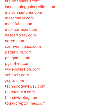
kralbozguncu1.com
landscapinggainesvillefl.com
maisonhauturier.com
mascreator.com
menafahmi.com
mukhtarmeer.com
nascartoday.com
nqted.com
nzdriverlicence.com
pagalguru.com
pcegame.com
pgslot-r2.com
ws-expression.com
zchotels.com
zepfo.com
technologynews5.com
teknoeduka.com
thenews-blog.com
todaycryptotimes.com