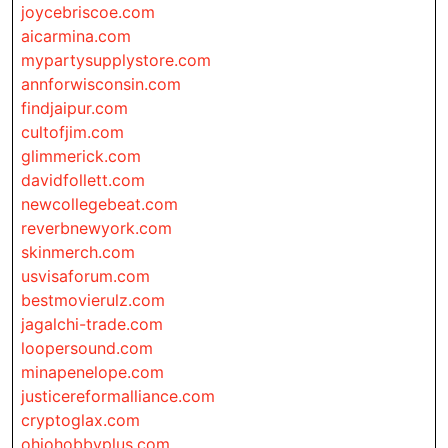
joycebriscoe.com
aicarmina.com
mypartysupplystore.com
annforwisconsin.com
findjaipur.com
cultofjim.com
glimmerick.com
davidfollett.com
newcollegebeat.com
reverbnewyork.com
skinmerch.com
usvisaforum.com
bestmovierulz.com
jagalchi-trade.com
loopersound.com
minapenelope.com
justicereformalliance.com
cryptoglax.com
ohiohobbyplus.com