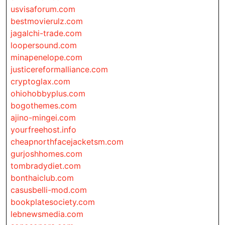
usvisaforum.com
bestmovierulz.com
jagalchi-trade.com
loopersound.com
minapenelope.com
justicereformalliance.com
cryptoglax.com
ohiohobbyplus.com
bogothemes.com
ajino-mingei.com
yourfreehost.info
cheapnorthfacejacketsm.com
gurjoshhomes.com
tombradydiet.com
bonthaiclub.com
casusbelli-mod.com
bookplatesociety.com
lebnewsmedia.com