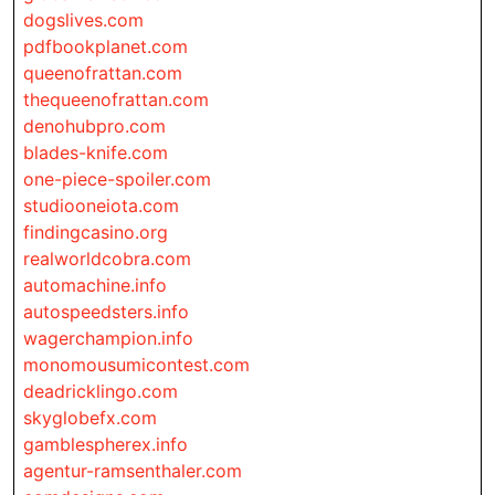
dogslives.com
pdfbookplanet.com
queenofrattan.com
thequeenofrattan.com
denohubpro.com
blades-knife.com
one-piece-spoiler.com
studiooneiota.com
findingcasino.org
realworldcobra.com
automachine.info
autospeedsters.info
wagerchampion.info
monomousumicontest.com
deadricklingo.com
skyglobefx.com
gamblespherex.info
agentur-ramsenthaler.com