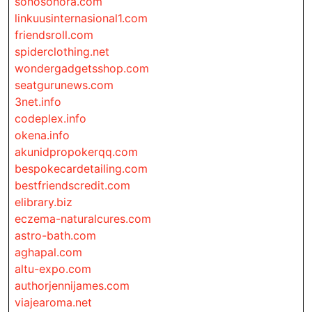
sonosonora.com
linkuusinternasional1.com
friendsroll.com
spiderclothing.net
wondergadgetsshop.com
seatgurunews.com
3net.info
codeplex.info
okena.info
akunidpropokerqq.com
bespokecardetailing.com
bestfriendscredit.com
elibrary.biz
eczema-naturalcures.com
astro-bath.com
aghapal.com
altu-expo.com
authorjennijames.com
viajearoma.net