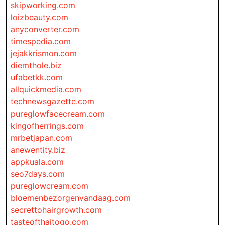
skipworking.com
loizbeauty.com
anyconverter.com
timespedia.com
jejakkrismon.com
diemthole.biz
ufabetkk.com
allquickmedia.com
technewsgazette.com
pureglowfacecream.com
kingofherrings.com
mrbetjapan.com
anewentity.biz
appkuala.com
seo7days.com
pureglowcream.com
bloemenbezorgenvandaag.com
secrettohairgrowth.com
tasteofthaitogo.com