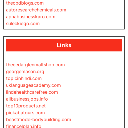
thecbdblogs.com
autoresearchchemicals.com
apnabusinesskaro.com
suleckiego.com
Links
thecedarglenmaltshop.com
georgemason.org
topicinhindi.com
uklanguageacademy.com
lindehealthcarefree.com
allbusinessjobs.info
top10products.net
pickabatours.com
beastmode-bodybuilding.com
financelplan.info