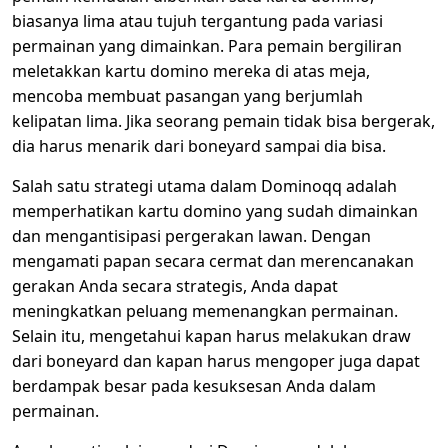
biasanya lima atau tujuh tergantung pada variasi
permainan yang dimainkan. Para pemain bergiliran
meletakkan kartu domino mereka di atas meja,
mencoba membuat pasangan yang berjumlah
kelipatan lima. Jika seorang pemain tidak bisa bergerak,
dia harus menarik dari boneyard sampai dia bisa.
Salah satu strategi utama dalam Dominoqq adalah
memperhatikan kartu domino yang sudah dimainkan
dan mengantisipasi pergerakan lawan. Dengan
mengamati papan secara cermat dan merencanakan
gerakan Anda secara strategis, Anda dapat
meningkatkan peluang memenangkan permainan.
Selain itu, mengetahui kapan harus melakukan draw
dari boneyard dan kapan harus mengoper juga dapat
berdampak besar pada kesuksesan Anda dalam
permainan.