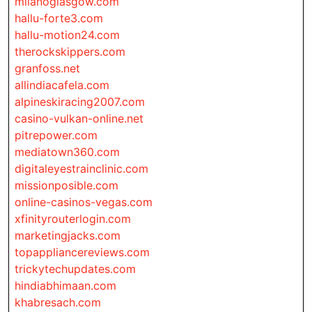
milanoglasgow.com
hallu-forte3.com
hallu-motion24.com
therockskippers.com
granfoss.net
allindiacafela.com
alpineskiracing2007.com
casino-vulkan-online.net
pitrepower.com
mediatown360.com
digitaleyestrainclinic.com
missionposible.com
online-casinos-vegas.com
xfinityrouterlogin.com
marketingjacks.com
topappliancereviews.com
trickytechupdates.com
hindiabhimaan.com
khabresach.com