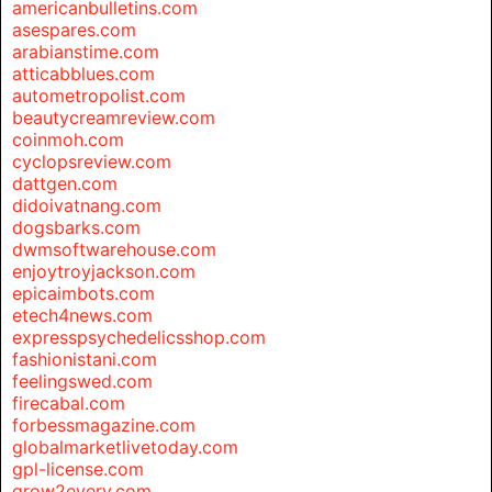
americanbulletins.com
asespares.com
arabianstime.com
atticabblues.com
autometropolist.com
beautycreamreview.com
coinmoh.com
cyclopsreview.com
dattgen.com
didoivatnang.com
dogsbarks.com
dwmsoftwarehouse.com
enjoytroyjackson.com
epicaimbots.com
etech4news.com
expresspsychedelicsshop.com
fashionistani.com
feelingswed.com
firecabal.com
forbessmagazine.com
globalmarketlivetoday.com
gpl-license.com
grow2every.com