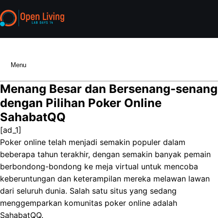
Skip
to
content
Skip
to
content
Menu
Menu
Menang Besar dan Bersenang-senang
dengan Pilihan Poker Online
SahabatQQ
[ad_1]
Poker online telah menjadi semakin populer dalam
beberapa tahun terakhir, dengan semakin banyak pemain
berbondong-bondong ke meja virtual untuk mencoba
keberuntungan dan keterampilan mereka melawan lawan
dari seluruh dunia. Salah satu situs yang sedang
menggemparkan komunitas poker online adalah
SahabatQQ.