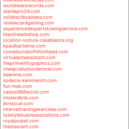
worldnewsrecords.com
sterilepro24.com
solidtechbusiness.com
reviewcardgaming.com
experiencedexpertstowingservice.com
blackheadsshop.com
location-voiture-casablanca.org
kpaulbartelme.com
comedyclubofhiltonhead.com
virtualartsassistant.com
theprimeinfographics.com
cheapvaliumordernow.com
beenime.com
sodecia-kemmerich.com
fun-mak.com
casino888world.com
misterdbnb.com
jkmezcal.com
intervaltrainingexercises.com
tyestylebusinesssolutions.com
royalpoipet.com
thestaurant.com