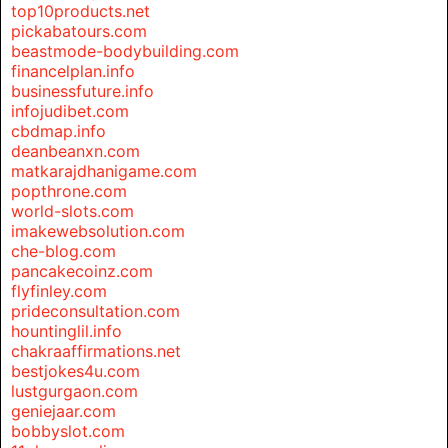
top10products.net
pickabatours.com
beastmode-bodybuilding.com
financelplan.info
businessfuture.info
infojudibet.com
cbdmap.info
deanbeanxn.com
matkarajdhanigame.com
popthrone.com
world-slots.com
imakewebsolution.com
che-blog.com
pancakecoinz.com
flyfinley.com
prideconsultation.com
hountinglil.info
chakraaffirmations.net
bestjokes4u.com
lustgurgaon.com
geniejaar.com
bobbyslot.com