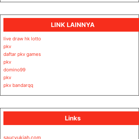
LINK LAINNYA
live draw hk lotto
pkv
daftar pkv games
pkv
domino99
pkv
pkv bandarqq
Links
saucyukiah.com