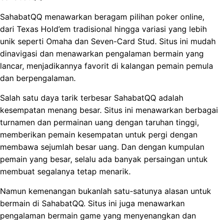
SahabatQQ menawarkan beragam pilihan poker online,
dari Texas Hold’em tradisional hingga variasi yang lebih
unik seperti Omaha dan Seven-Card Stud. Situs ini mudah
dinavigasi dan menawarkan pengalaman bermain yang
lancar, menjadikannya favorit di kalangan pemain pemula
dan berpengalaman.
Salah satu daya tarik terbesar SahabatQQ adalah
kesempatan menang besar. Situs ini menawarkan berbagai
turnamen dan permainan uang dengan taruhan tinggi,
memberikan pemain kesempatan untuk pergi dengan
membawa sejumlah besar uang. Dan dengan kumpulan
pemain yang besar, selalu ada banyak persaingan untuk
membuat segalanya tetap menarik.
Namun kemenangan bukanlah satu-satunya alasan untuk
bermain di SahabatQQ. Situs ini juga menawarkan
pengalaman bermain game yang menyenangkan dan