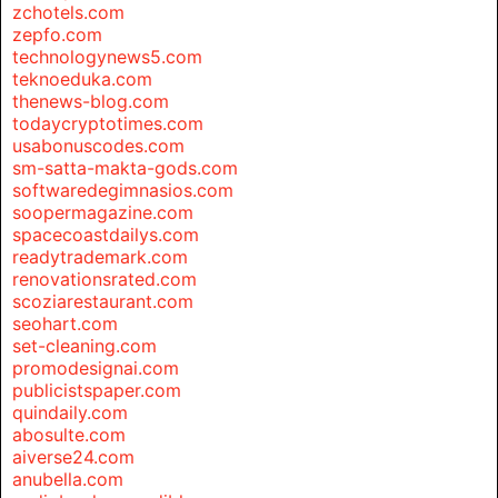
zchotels.com
zepfo.com
technologynews5.com
teknoeduka.com
thenews-blog.com
todaycryptotimes.com
usabonuscodes.com
sm-satta-makta-gods.com
softwaredegimnasios.com
soopermagazine.com
spacecoastdailys.com
readytrademark.com
renovationsrated.com
scoziarestaurant.com
seohart.com
set-cleaning.com
promodesignai.com
publicistspaper.com
quindaily.com
abosulte.com
aiverse24.com
anubella.com