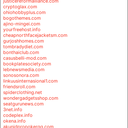
justicereformalliance.com
cryptoglax.com
ohiohobbyplus.com
bogothemes.com
ajino-mingei.com
yourfreehost.info
cheapnorthfacejacketsm.com
gurjoshhomes.com
tombradydiet.com
bonthaiclub.com
casusbelli-mod.com
bookplatesociety.com
lebnewsmedia.com
sonosonora.com
linkuusinternasional1.com
friendsroll.com
spiderclothing.net
wondergadgetsshop.com
seatgurunews.com
3net.info
codeplex.info
okena.info
akunidpropokerqq.com