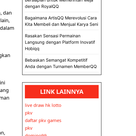
dengan RoyalQQ
, dan
Bagaimana ArtisQQ Merevolusi Cara
ain,
Kita Membeli dan Menjual Karya Seni
ndalam
Rasakan Sensasi Permainan
Langsung dengan Platform Inovatif
Hobiqq
ngkan
Bebaskan Semangat Kompetitif
Anda dengan Turnamen MemberQQ
ini
yang
LINK LAINNYA
aman
live draw hk lotto
pkv
daftar pkv games
pkv
an,
domino99