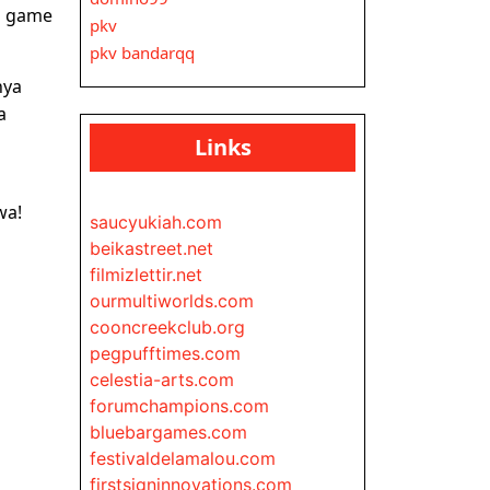
n game
pkv
pkv bandarqq
nya
a
Links
wa!
saucyukiah.com
beikastreet.net
filmizlettir.net
ourmultiworlds.com
cooncreekclub.org
pegpufftimes.com
celestia-arts.com
forumchampions.com
bluebargames.com
festivaldelamalou.com
firstsigninnovations.com