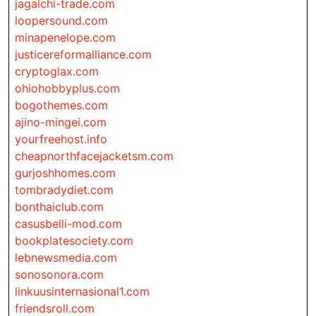
jagalchi-trade.com
loopersound.com
minapenelope.com
justicereformalliance.com
cryptoglax.com
ohiohobbyplus.com
bogothemes.com
ajino-mingei.com
yourfreehost.info
cheapnorthfacejacketsm.com
gurjoshhomes.com
tombradydiet.com
bonthaiclub.com
casusbelli-mod.com
bookplatesociety.com
lebnewsmedia.com
sonosonora.com
linkuusinternasional1.com
friendsroll.com