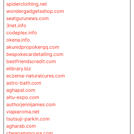
spiderclothing.net
wondergadgetsshop.com
seatgurunews.com
3net.info
codeplex.info
okena.info
akunidpropokerqq.com
bespokecardetailing.com
bestfriendscredit.com
elibrary.biz
eczema-naturalcures.com
astro-bath.com
aghapal.com
altu-expo.com
authorjennijames.com
viajearoma.net
tsutsuji-parkin.com
agharab.com
cheapammousa.com