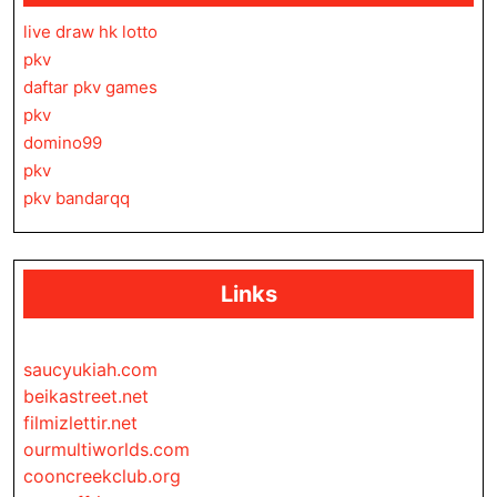
live draw hk lotto
pkv
daftar pkv games
pkv
domino99
pkv
pkv bandarqq
Links
saucyukiah.com
beikastreet.net
filmizlettir.net
ourmultiworlds.com
cooncreekclub.org