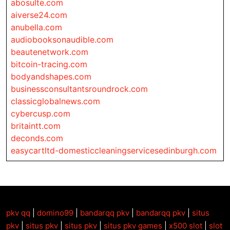
abosulte.com
aiverse24.com
anubella.com
audiobooksonaudible.com
beautenetwork.com
bitcoin-tracing.com
bodyandshapes.com
businessconsultantsroundrock.com
classicglobalnews.com
cybercusp.com
britaintt.com
deconds.com
easycartltd-domesticcleaningservicesedinburgh.com
pkv qq
|
domino99
|
bandarqq pkv
|
bandarqq pkv
|
situs
pkv
|
situs pkv
|
situs pkv
|
situs pkv games
|
x500 slot
|
slot