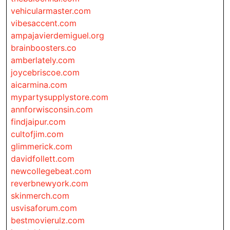
vehicularmaster.com
vibesaccent.com
ampajavierdemiguel.org
brainboosters.co
amberlately.com
joycebriscoe.com
aicarmina.com
mypartysupplystore.com
annforwisconsin.com
findjaipur.com
cultofjim.com
glimmerick.com
davidfollett.com
newcollegebeat.com
reverbnewyork.com
skinmerch.com
usvisaforum.com
bestmovierulz.com