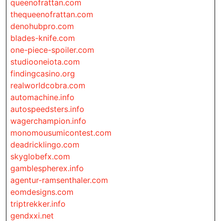
queenofrattan.com
thequeenofrattan.com
denohubpro.com
blades-knife.com
one-piece-spoiler.com
studiooneiota.com
findingcasino.org
realworldcobra.com
automachine.info
autospeedsters.info
wagerchampion.info
monomousumicontest.com
deadricklingo.com
skyglobefx.com
gamblespherex.info
agentur-ramsenthaler.com
eomdesigns.com
triptrekker.info
gendxxi.net