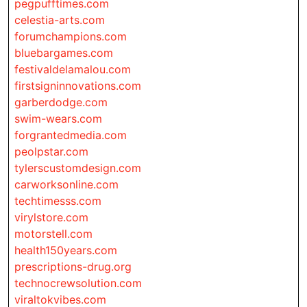
pegpufftimes.com
celestia-arts.com
forumchampions.com
bluebargames.com
festivaldelamalou.com
firstsigninnovations.com
garberdodge.com
swim-wears.com
forgrantedmedia.com
peolpstar.com
tylerscustomdesign.com
carworksonline.com
techtimesss.com
virylstore.com
motorstell.com
health150years.com
prescriptions-drug.org
technocrewsolution.com
viraltokvibes.com