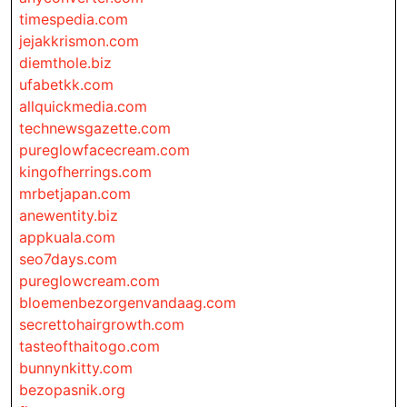
timespedia.com
jejakkrismon.com
diemthole.biz
ufabetkk.com
allquickmedia.com
technewsgazette.com
pureglowfacecream.com
kingofherrings.com
mrbetjapan.com
anewentity.biz
appkuala.com
seo7days.com
pureglowcream.com
bloemenbezorgenvandaag.com
secrettohairgrowth.com
tasteofthaitogo.com
bunnynkitty.com
bezopasnik.org