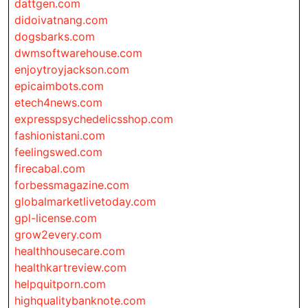
dattgen.com
didoivatnang.com
dogsbarks.com
dwmsoftwarehouse.com
enjoytroyjackson.com
epicaimbots.com
etech4news.com
expresspsychedelicsshop.com
fashionistani.com
feelingswed.com
firecabal.com
forbessmagazine.com
globalmarketlivetoday.com
gpl-license.com
grow2every.com
healthhousecare.com
healthkartreview.com
helpquitporn.com
highqualitybanknote.com