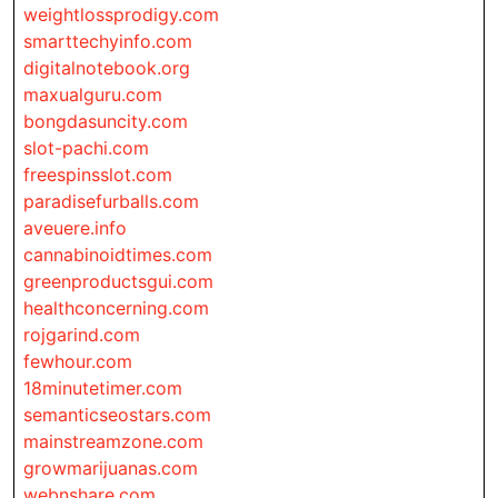
weightlossprodigy.com
smarttechyinfo.com
digitalnotebook.org
maxualguru.com
bongdasuncity.com
slot-pachi.com
freespinsslot.com
paradisefurballs.com
aveuere.info
cannabinoidtimes.com
greenproductsgui.com
healthconcerning.com
rojgarind.com
fewhour.com
18minutetimer.com
semanticseostars.com
mainstreamzone.com
growmarijuanas.com
webnshare.com