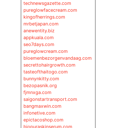
technewsgazette.com
pureglowfacecream.com
kingofherrings.com
mrbetjapan.com
anewentity.biz
appkuala.com
seo7days.com
pureglowcream.com
bloemenbezorgenvandaag.com
secrettohairgrowth.com
tasteofthaitogo.com
bunnynkitty.com
bezopasnik.org
fjmnxga.com
saigonstartransport.com
bangmaxwin.com
infonetive.com
epictacoshop.com
biopuraskinserum.com