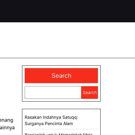
Search
Search
Rasakan Indahnya Satuqq:
senang
Surganya Pencinta Alam
lainnya
Bersiaplah untuk Memerintah Meja