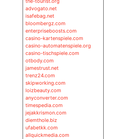
the-tourist.org
advogato.net
isafebag.net
bloombergz.com
enterpriseboosts.com
casino-kartenspiele.com
casino-automatenspiele.org
casino-tischspiele.com
otbody.com
jamestrust.net
trenz24.com
skipworking.com
loizbeauty.com
anyconverter.com
timespedia.com
jejakkrismon.com
diemthole.biz
ufabetkk.com
allquickmedia.com