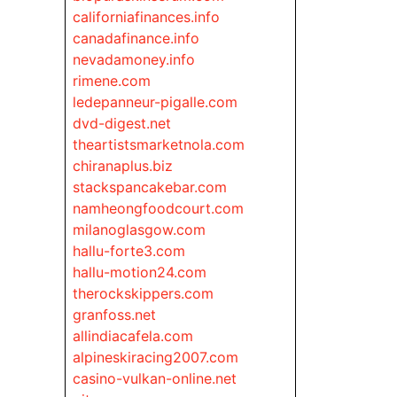
californiafinances.info
canadafinance.info
nevadamoney.info
rimene.com
ledepanneur-pigalle.com
dvd-digest.net
theartistsmarketnola.com
chiranaplus.biz
stackspancakebar.com
namheongfoodcourt.com
milanoglasgow.com
hallu-forte3.com
hallu-motion24.com
therockskippers.com
granfoss.net
allindiacafela.com
alpineskiracing2007.com
casino-vulkan-online.net