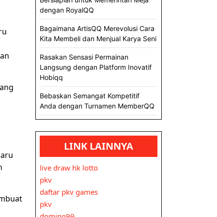
dengan RoyalQQ
Bagaimana ArtisQQ Merevolusi Cara
ru
Kita Membeli dan Menjual Karya Seni
man
Rasakan Sensasi Permainan
Langsung dengan Platform Inovatif
Hobiqq
yang
Bebaskan Semangat Kompetitif
Anda dengan Turnamen MemberQQ
LINK LAINNYA
baru
h
live draw hk lotto
pkv
daftar pkv games
embuat
pkv
domino99