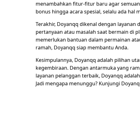
menambahkan fitur-fitur baru agar semuany
bonus hingga acara spesial, selalu ada hal
Terakhir, Doyanqq dikenal dengan layanan 
pertanyaan atau masalah saat bermain di p
memerlukan bantuan dalam permainan atau
ramah, Doyanqq siap membantu Anda.
Kesimpulannya, Doyanqq adalah pilihan ut
kegembiraan. Dengan antarmuka yang ramah
layanan pelanggan terbaik, Doyanqq adalah
Jadi mengapa menunggu? Kunjungi Doyanqq 