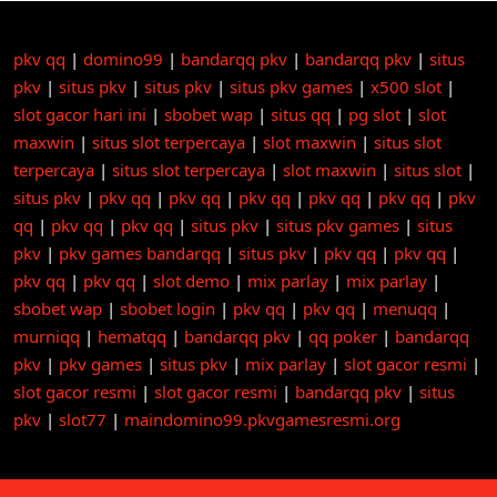
pkv qq
|
domino99
|
bandarqq pkv
|
bandarqq pkv
|
situs
pkv
|
situs pkv
|
situs pkv
|
situs pkv games
|
x500 slot
|
slot gacor hari ini
|
sbobet wap
|
situs qq
|
pg slot
|
slot
maxwin
|
situs slot terpercaya
|
slot maxwin
|
situs slot
terpercaya
|
situs slot terpercaya
|
slot maxwin
|
situs slot
|
situs pkv
|
pkv qq
|
pkv qq
|
pkv qq
|
pkv qq
|
pkv qq
|
pkv
qq
|
pkv qq
|
pkv qq
|
situs pkv
|
situs pkv games
|
situs
pkv
|
pkv games bandarqq
|
situs pkv
|
pkv qq
|
pkv qq
|
pkv qq
|
pkv qq
|
slot demo
|
mix parlay
|
mix parlay
|
sbobet wap
|
sbobet login
|
pkv qq
|
pkv qq
|
menuqq
|
murniqq
|
hematqq
|
bandarqq pkv
|
qq poker
|
bandarqq
pkv
|
pkv games
|
situs pkv
|
mix parlay
|
slot gacor resmi
|
slot gacor resmi
|
slot gacor resmi
|
bandarqq pkv
|
situs
pkv
|
slot77
|
maindomino99.pkvgamesresmi.org