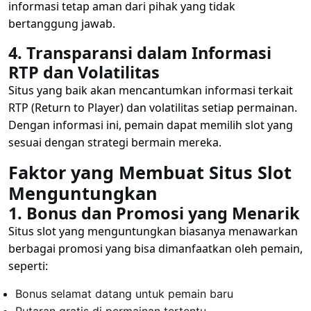
informasi tetap aman dari pihak yang tidak
bertanggung jawab.
4. Transparansi dalam Informasi
RTP dan Volatilitas
Situs yang baik akan mencantumkan informasi terkait
RTP (Return to Player) dan volatilitas setiap permainan.
Dengan informasi ini, pemain dapat memilih slot yang
sesuai dengan strategi bermain mereka.
Faktor yang Membuat Situs Slot
Menguntungkan
1. Bonus dan Promosi yang Menarik
Situs slot yang menguntungkan biasanya menawarkan
berbagai promosi yang bisa dimanfaatkan oleh pemain,
seperti:
Bonus selamat datang untuk pemain baru