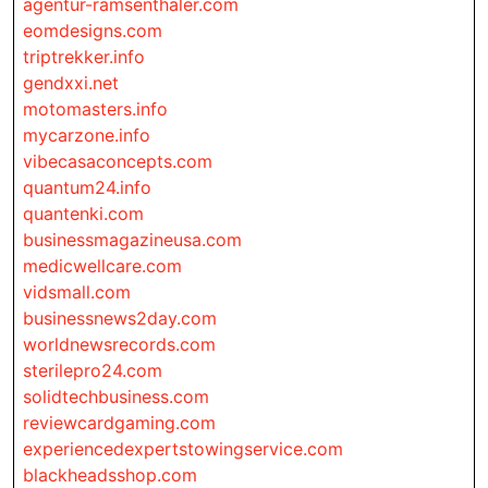
agentur-ramsenthaler.com
eomdesigns.com
triptrekker.info
gendxxi.net
motomasters.info
mycarzone.info
vibecasaconcepts.com
quantum24.info
quantenki.com
businessmagazineusa.com
medicwellcare.com
vidsmall.com
businessnews2day.com
worldnewsrecords.com
sterilepro24.com
solidtechbusiness.com
reviewcardgaming.com
experiencedexpertstowingservice.com
blackheadsshop.com