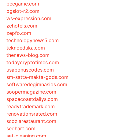
pcegame.com
pgslot-r2.com
ws-expression.com
zchotels.com
zepfo.com
technologynews5.com
teknoeduka.com
thenews-blog.com
todaycryptotimes.com
usabonuscodes.com
sm-satta-makta-gods.com
softwaredegimnasios.com
soopermagazine.com
spacecoastdailys.com
readytrademark.com
renovationsrated.com
scoziarestaurant.com
seohart.com
set-cleaning.com