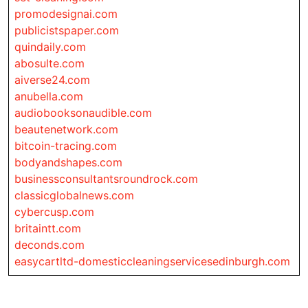
promodesignai.com
publicistspaper.com
quindaily.com
abosulte.com
aiverse24.com
anubella.com
audiobooksonaudible.com
beautenetwork.com
bitcoin-tracing.com
bodyandshapes.com
businessconsultantsroundrock.com
classicglobalnews.com
cybercusp.com
britaintt.com
deconds.com
easycartltd-domesticcleaningservicesedinburgh.com