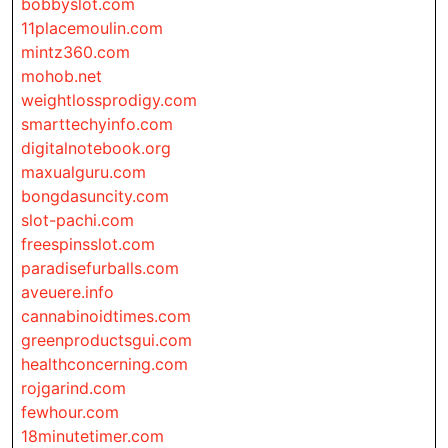
bobbyslot.com
11placemoulin.com
mintz360.com
mohob.net
weightlossprodigy.com
smarttechyinfo.com
digitalnotebook.org
maxualguru.com
bongdasuncity.com
slot-pachi.com
freespinsslot.com
paradisefurballs.com
aveuere.info
cannabinoidtimes.com
greenproductsgui.com
healthconcerning.com
rojgarind.com
fewhour.com
18minutetimer.com