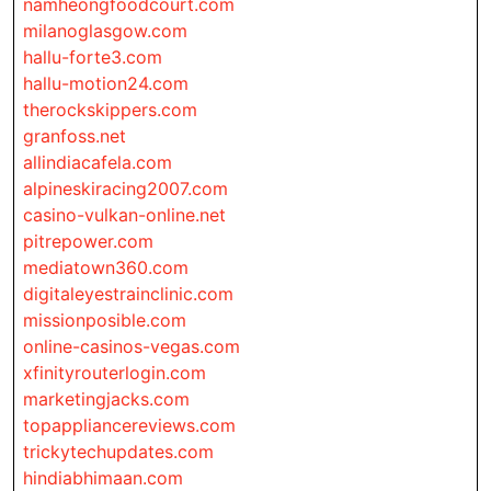
namheongfoodcourt.com
milanoglasgow.com
hallu-forte3.com
hallu-motion24.com
therockskippers.com
granfoss.net
allindiacafela.com
alpineskiracing2007.com
casino-vulkan-online.net
pitrepower.com
mediatown360.com
digitaleyestrainclinic.com
missionposible.com
online-casinos-vegas.com
xfinityrouterlogin.com
marketingjacks.com
topappliancereviews.com
trickytechupdates.com
hindiabhimaan.com