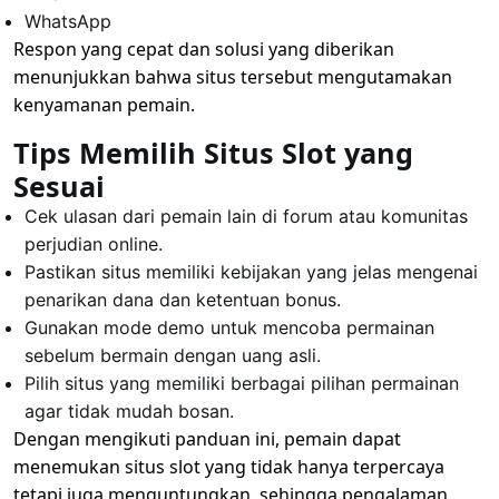
WhatsApp
Respon yang cepat dan solusi yang diberikan
menunjukkan bahwa situs tersebut mengutamakan
kenyamanan pemain.
Tips Memilih Situs Slot yang
Sesuai
Cek ulasan dari pemain lain di forum atau komunitas
perjudian online.
Pastikan situs memiliki kebijakan yang jelas mengenai
penarikan dana dan ketentuan bonus.
Gunakan mode demo untuk mencoba permainan
sebelum bermain dengan uang asli.
Pilih situs yang memiliki berbagai pilihan permainan
agar tidak mudah bosan.
Dengan mengikuti panduan ini, pemain dapat
menemukan situs slot yang tidak hanya terpercaya
tetapi juga menguntungkan, sehingga pengalaman