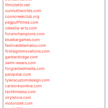
filmizlettir.net
ourmultiworlds.com
cooncreekclub.org
pegpufftimes.com
celestia-arts.com
forumchampions.com
bluebargames.com
festivaldelamalou.com
firstsigninnovations.com
garberdodge.com
swim-wears.com
forgrantedmedia.com
peolpstar.com
tylerscustomdesign.com
carworksonline.com
techtimesss.com
virylstore.com
motorstell.com