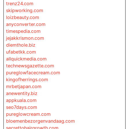
trenz24.com
skipworking.com
loizbeauty.com
anyconverter.com
timespedia.com
jejakkrismon.com
diemthole.biz
ufabetkk.com
allquickmedia.com
technewsgazette.com
pureglowfacecream.com
kingofherrings.com
mrbetjapan.com
anewentity.biz
appkuala.com
seo7days.com
pureglowcream.com
bloemenbezorgenvandaag.com
secrettohairgrowth.com