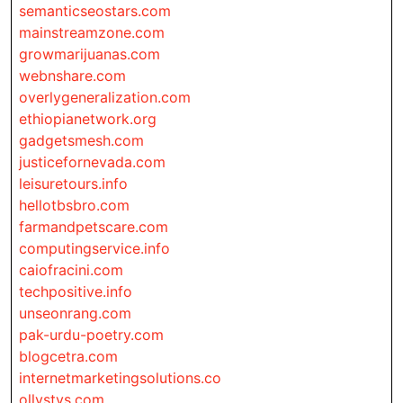
semanticseostars.com
mainstreamzone.com
growmarijuanas.com
webnshare.com
overlygeneralization.com
ethiopianetwork.org
gadgetsmesh.com
justicefornevada.com
leisuretours.info
hellotbsbro.com
farmandpetscare.com
computingservice.info
caiofracini.com
techpositive.info
unseonrang.com
pak-urdu-poetry.com
blogcetra.com
internetmarketingsolutions.co
ollystvs.com