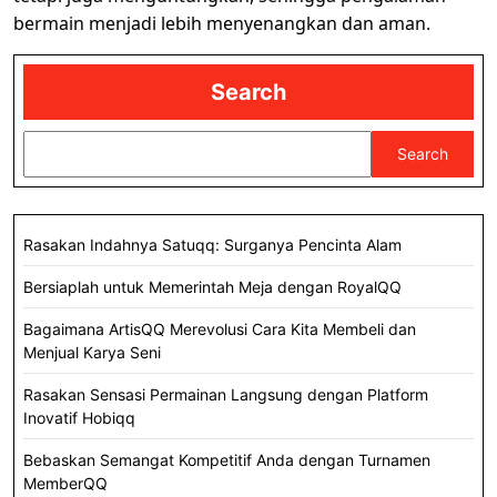
bermain menjadi lebih menyenangkan dan aman.
Search
Search
Rasakan Indahnya Satuqq: Surganya Pencinta Alam
Bersiaplah untuk Memerintah Meja dengan RoyalQQ
Bagaimana ArtisQQ Merevolusi Cara Kita Membeli dan
Menjual Karya Seni
Rasakan Sensasi Permainan Langsung dengan Platform
Inovatif Hobiqq
Bebaskan Semangat Kompetitif Anda dengan Turnamen
MemberQQ