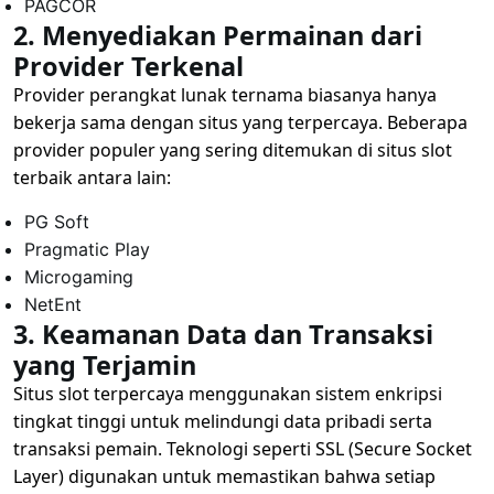
PAGCOR
2. Menyediakan Permainan dari
Provider Terkenal
Provider perangkat lunak ternama biasanya hanya
bekerja sama dengan situs yang terpercaya. Beberapa
provider populer yang sering ditemukan di situs slot
terbaik antara lain:
PG Soft
Pragmatic Play
Microgaming
NetEnt
3. Keamanan Data dan Transaksi
yang Terjamin
Situs slot terpercaya menggunakan sistem enkripsi
tingkat tinggi untuk melindungi data pribadi serta
transaksi pemain. Teknologi seperti SSL (Secure Socket
Layer) digunakan untuk memastikan bahwa setiap