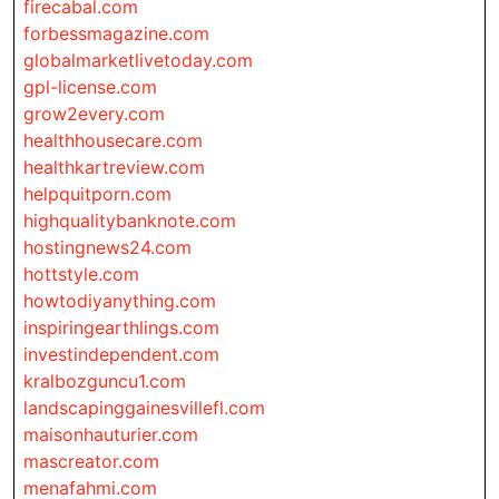
firecabal.com
forbessmagazine.com
globalmarketlivetoday.com
gpl-license.com
grow2every.com
healthhousecare.com
healthkartreview.com
helpquitporn.com
highqualitybanknote.com
hostingnews24.com
hottstyle.com
howtodiyanything.com
inspiringearthlings.com
investindependent.com
kralbozguncu1.com
landscapinggainesvillefl.com
maisonhauturier.com
mascreator.com
menafahmi.com