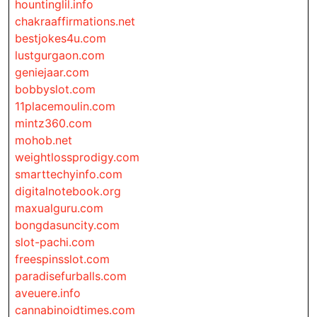
hountinglil.info
chakraaffirmations.net
bestjokes4u.com
lustgurgaon.com
geniejaar.com
bobbyslot.com
11placemoulin.com
mintz360.com
mohob.net
weightlossprodigy.com
smarttechyinfo.com
digitalnotebook.org
maxualguru.com
bongdasuncity.com
slot-pachi.com
freespinsslot.com
paradisefurballs.com
aveuere.info
cannabinoidtimes.com