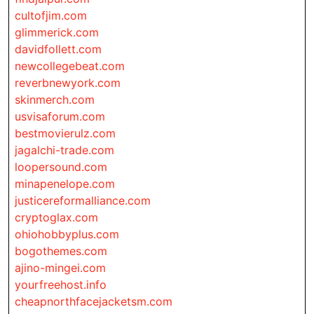
cultofjim.com
glimmerick.com
davidfollett.com
newcollegebeat.com
reverbnewyork.com
skinmerch.com
usvisaforum.com
bestmovierulz.com
jagalchi-trade.com
loopersound.com
minapenelope.com
justicereformalliance.com
cryptoglax.com
ohiohobbyplus.com
bogothemes.com
ajino-mingei.com
yourfreehost.info
cheapnorthfacejacketsm.com