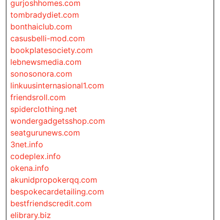
gurjoshhomes.com
tombradydiet.com
bonthaiclub.com
casusbelli-mod.com
bookplatesociety.com
lebnewsmedia.com
sonosonora.com
linkuusinternasional1.com
friendsroll.com
spiderclothing.net
wondergadgetsshop.com
seatgurunews.com
3net.info
codeplex.info
okena.info
akunidpropokerqq.com
bespokecardetailing.com
bestfriendscredit.com
elibrary.biz