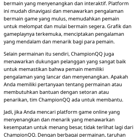
bermain yang menyenangkan dan interaktif. Platform
ini mudah dinavigasi dan menawarkan pengalaman
bermain game yang mulus, memudahkan pemain
untuk melompat dan mulai bermain segera. Grafik dan
gameplaynya terkemuka, menciptakan pengalaman
yang mendalam dan menarik bagi para pemain.
Selain permainan itu sendiri, ChampionQQ juga
menawarkan dukungan pelanggan yang sangat baik
untuk memastikan bahwa pemain memiliki
pengalaman yang lancar dan menyenangkan. Apakah
Anda memiliki pertanyaan tentang permainan atau
membutuhkan bantuan dengan setoran atau
penarikan, tim ChampionQQ ada untuk membantu.
Jadi, jika Anda mencari platform game online yang
menyenangkan dan menarik yang menawarkan
kesempatan untuk menang besar, tidak terlihat lagi dari
ChampionQQ. Dengan berbagai permainan, taruhan