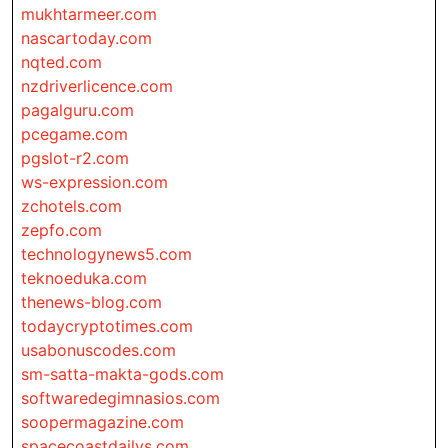
mukhtarmeer.com
nascartoday.com
nqted.com
nzdriverlicence.com
pagalguru.com
pcegame.com
pgslot-r2.com
ws-expression.com
zchotels.com
zepfo.com
technologynews5.com
teknoeduka.com
thenews-blog.com
todaycryptotimes.com
usabonuscodes.com
sm-satta-makta-gods.com
softwaredegimnasios.com
soopermagazine.com
spacecoastdailys.com