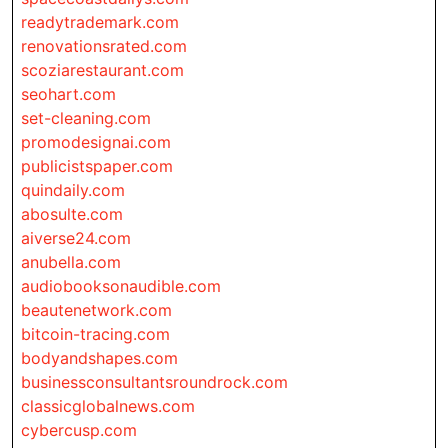
readytrademark.com
renovationsrated.com
scoziarestaurant.com
seohart.com
set-cleaning.com
promodesignai.com
publicistspaper.com
quindaily.com
abosulte.com
aiverse24.com
anubella.com
audiobooksonaudible.com
beautenetwork.com
bitcoin-tracing.com
bodyandshapes.com
businessconsultantsroundrock.com
classicglobalnews.com
cybercusp.com