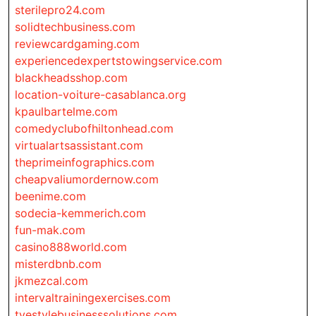
sterilepro24.com
solidtechbusiness.com
reviewcardgaming.com
experiencedexpertstowingservice.com
blackheadsshop.com
location-voiture-casablanca.org
kpaulbartelme.com
comedyclubofhiltonhead.com
virtualartsassistant.com
theprimeinfographics.com
cheapvaliumordernow.com
beenime.com
sodecia-kemmerich.com
fun-mak.com
casino888world.com
misterdbnb.com
jkmezcal.com
intervaltrainingexercises.com
tyestylebusinesssolutions.com