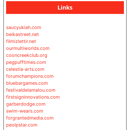
Links
saucyukiah.com
beikastreet.net
filmizlettir.net
ourmultiworlds.com
cooncreekclub.org
pegpufftimes.com
celestia-arts.com
forumchampions.com
bluebargames.com
festivaldelamalou.com
firstsigninnovations.com
garberdodge.com
swim-wears.com
forgrantedmedia.com
peolpstar.com