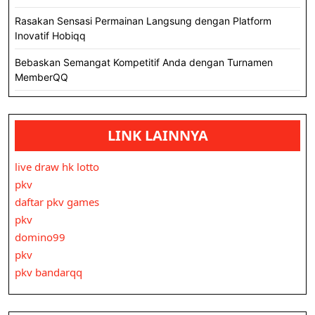
Rasakan Sensasi Permainan Langsung dengan Platform
Inovatif Hobiqq
Bebaskan Semangat Kompetitif Anda dengan Turnamen
MemberQQ
LINK LAINNYA
live draw hk lotto
pkv
daftar pkv games
pkv
domino99
pkv
pkv bandarqq