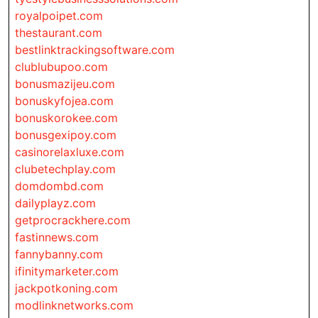
royalpoipet.com
thestaurant.com
bestlinktrackingsoftware.com
clublubupoo.com
bonusmazijeu.com
bonuskyfojea.com
bonuskorokee.com
bonusgexipoy.com
casinorelaxluxe.com
clubetechplay.com
domdombd.com
dailyplayz.com
getprocrackhere.com
fastinnews.com
fannybanny.com
ifinitymarketer.com
jackpotkoning.com
modlinknetworks.com