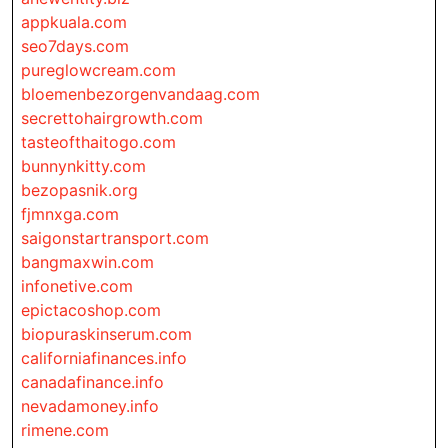
appkuala.com
seo7days.com
pureglowcream.com
bloemenbezorgenvandaag.com
secrettohairgrowth.com
tasteofthaitogo.com
bunnynkitty.com
bezopasnik.org
fjmnxga.com
saigonstartransport.com
bangmaxwin.com
infonetive.com
epictacoshop.com
biopuraskinserum.com
californiafinances.info
canadafinance.info
nevadamoney.info
rimene.com