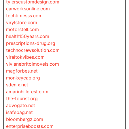
tylerscustomdesign.com
carworksonline.com
techtimesss.com
virylstore.com
motorstell.com
health150years.com
prescriptions-drug.org
technocrewsolution.com
viraltokvibes.com
vivianebritoimoveis.com
magforbes.net
monkeycap.org
sdenix.net
amarinhillcrest.com
the-tourist.org
advogato.net
isafebag.net
bloombergz.com
enterpriseboosts.com