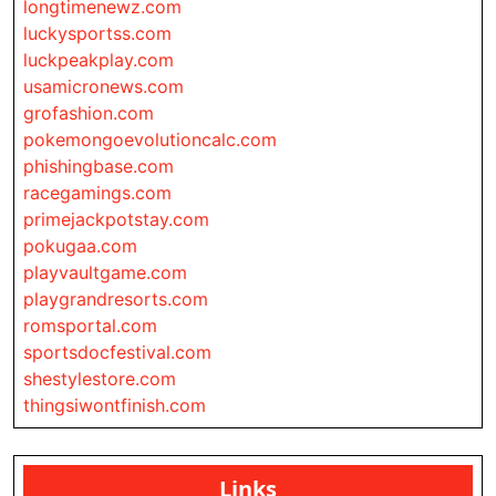
longtimenewz.com
luckysportss.com
luckpeakplay.com
usamicronews.com
grofashion.com
pokemongoevolutioncalc.com
phishingbase.com
racegamings.com
primejackpotstay.com
pokugaa.com
playvaultgame.com
playgrandresorts.com
romsportal.com
sportsdocfestival.com
shestylestore.com
thingsiwontfinish.com
Links