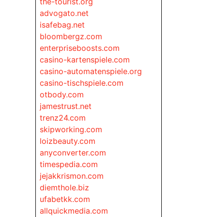
the-tourist.org
advogato.net
isafebag.net
bloombergz.com
enterpriseboosts.com
casino-kartenspiele.com
casino-automatenspiele.org
casino-tischspiele.com
otbody.com
jamestrust.net
trenz24.com
skipworking.com
loizbeauty.com
anyconverter.com
timespedia.com
jejakkrismon.com
diemthole.biz
ufabetkk.com
allquickmedia.com