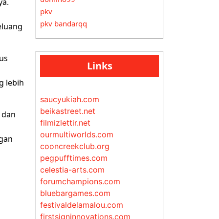
ya.
pkv
pkv bandarqq
eluang
kus
Links
 lebih
saucyukiah.com
beikastreet.net
 dan
filmizlettir.net
ourmultiworlds.com
ngan
cooncreekclub.org
pegpufftimes.com
celestia-arts.com
forumchampions.com
bluebargames.com
festivaldelamalou.com
firstsigninnovations.com