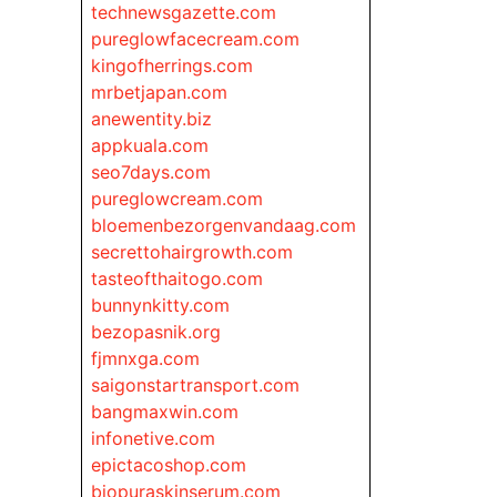
technewsgazette.com
pureglowfacecream.com
kingofherrings.com
mrbetjapan.com
anewentity.biz
appkuala.com
seo7days.com
pureglowcream.com
bloemenbezorgenvandaag.com
secrettohairgrowth.com
tasteofthaitogo.com
bunnynkitty.com
bezopasnik.org
fjmnxga.com
saigonstartransport.com
bangmaxwin.com
infonetive.com
epictacoshop.com
biopuraskinserum.com