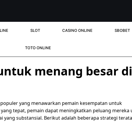
LINE
SLOT
CASINO ONLINE
SBOBET
TOTO ONLINE
 untuk menang besar d
 populer yang menawarkan pemain kesempatan untuk
 yang tepat, pemain dapat meningkatkan peluang mereka 
yang substansial. Berikut adalah beberapa strategi terat