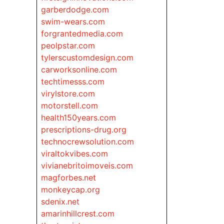
garberdodge.com
swim-wears.com
forgrantedmedia.com
peolpstar.com
tylerscustomdesign.com
carworksonline.com
techtimesss.com
virylstore.com
motorstell.com
health150years.com
prescriptions-drug.org
technocrewsolution.com
viraltokvibes.com
vivianebritoimoveis.com
magforbes.net
monkeycap.org
sdenix.net
amarinhillcrest.com