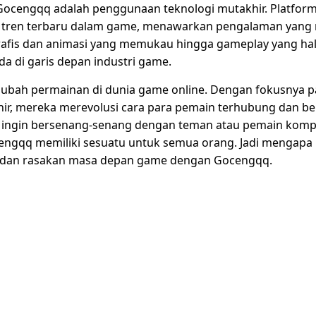
Gocengqq adalah penggunaan teknologi mutakhir. Platform 
 tren terbaru dalam game, menawarkan pengalaman yang
afis dan animasi yang memukau hingga gameplay yang ha
a di garis depan industri game.
ubah permainan di dunia game online. Dengan fokusnya 
hir, mereka merevolusi cara para pemain terhubung dan b
 ingin bersenang-senang dengan teman atau pemain kompe
cengqq memiliki sesuatu untuk semua orang. Jadi mengapa
 dan rasakan masa depan game dengan Gocengqq.