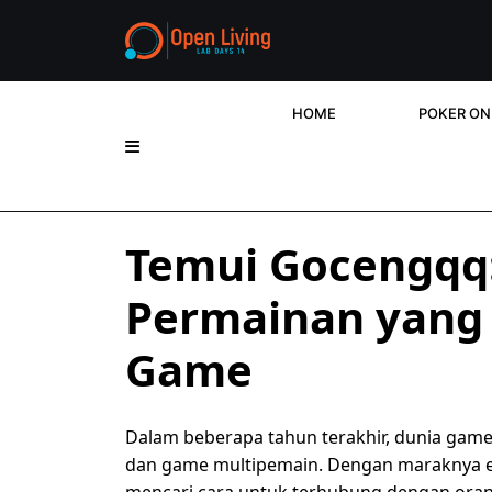
Skip
to
content
Skip
HOME
POKER ON
to
content
Temui Gocengqq
Permainan yang
Game
Dalam beberapa tahun terakhir, dunia game 
dan game multipemain. Dengan maraknya e