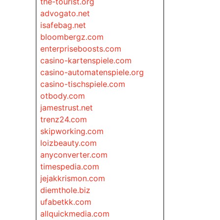
the-tourist.org
advogato.net
isafebag.net
bloombergz.com
enterpriseboosts.com
casino-kartenspiele.com
casino-automatenspiele.org
casino-tischspiele.com
otbody.com
jamestrust.net
trenz24.com
skipworking.com
loizbeauty.com
anyconverter.com
timespedia.com
jejakkrismon.com
diemthole.biz
ufabetkk.com
allquickmedia.com