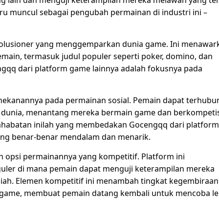
g lain dan menguji keterampilan mereka melawan yang te
ru muncul sebagai pengubah permainan di industri ini –
volusioner yang menggemparkan dunia game. Ini menawar
main, termasuk judul populer seperti poker, domino, dan
qq dari platform game lainnya adalah fokusnya pada
enekanannya pada permainan sosial. Pemain dapat terhubu
h dunia, menantang mereka bermain game dan berkompetis
habatan inilah yang membedakan Gocengqq dari platform 
ng benar-benar mendalam dan menarik.
h opsi permainannya yang kompetitif. Platform ini
uler di mana pemain dapat menguji keterampilan mereka
ah. Elemen kompetitif ini menambah tingkat kegembiraan
game, membuat pemain datang kembali untuk mencoba le