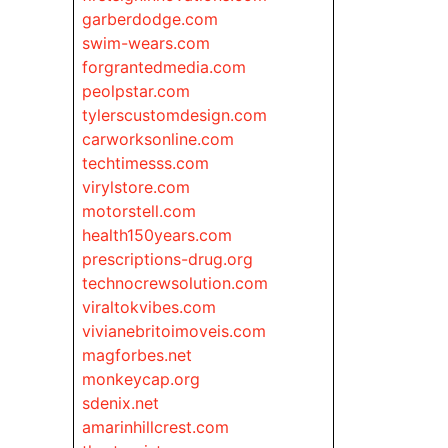
garberdodge.com
swim-wears.com
forgrantedmedia.com
peolpstar.com
tylerscustomdesign.com
carworksonline.com
techtimesss.com
virylstore.com
motorstell.com
health150years.com
prescriptions-drug.org
technocrewsolution.com
viraltokvibes.com
vivianebritoimoveis.com
magforbes.net
monkeycap.org
sdenix.net
amarinhillcrest.com