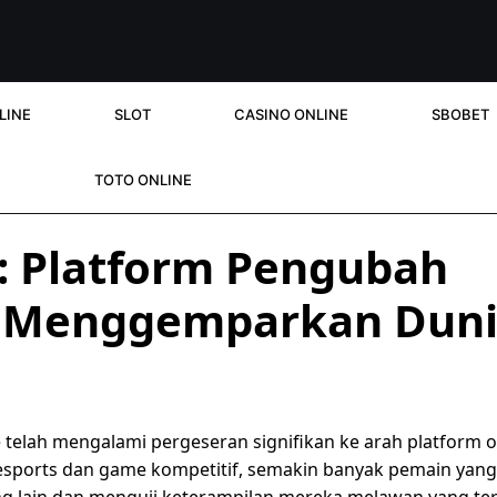
LINE
SLOT
CASINO ONLINE
SBOBET
TOTO ONLINE
: Platform Pengubah
 Menggemparkan Dun
telah mengalami pergeseran signifikan ke arah platform o
sports dan game kompetitif, semakin banyak pemain yang