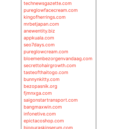
technewsgazette.com
pureglowfacecream.com
kingofherrings.com
mrbetjapan.com
anewentity.biz
appkuala.com
seo7days.com
pureglowcream.com
bloemenbezorgenvandaag.com
secrettohairgrowth.com
tasteofthaitogo.com
bunnynkitty.com
bezopasnik.org
fjmnxga.com
saigonstartransport.com
bangmaxwin.com
infonetive.com
epictacoshop.com
biopuraskinserum.com