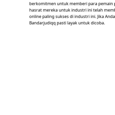
berkomitmen untuk memberi para pemain pe
hasrat mereka untuk industri ini telah me
online paling sukses di industri ini. Jika 
Bandarjudiqq pasti layak untuk dicoba.