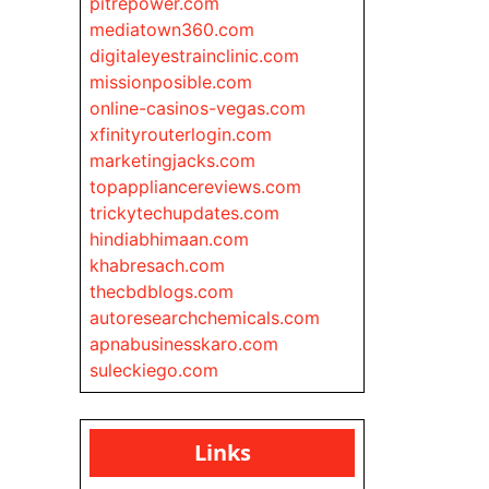
pitrepower.com
mediatown360.com
digitaleyestrainclinic.com
missionposible.com
online-casinos-vegas.com
xfinityrouterlogin.com
marketingjacks.com
topappliancereviews.com
trickytechupdates.com
hindiabhimaan.com
khabresach.com
thecbdblogs.com
autoresearchchemicals.com
apnabusinesskaro.com
suleckiego.com
Links