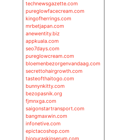
technewsgazette.com
pureglowfacecream.com
kingofherrings.com
mrbetjapan.com
anewentity.biz
appkuala.com
seo7days.com
pureglowcream.com
bloemenbezorgenvandaag.com
secrettohairgrowth.com
tasteofthaitogo.com
bunnynkitty.com
bezopasnik.org
fjmnxga.com
saigonstartransport.com
bangmaxwin.com
infonetive.com
epictacoshop.com
biopuraskinserum.com