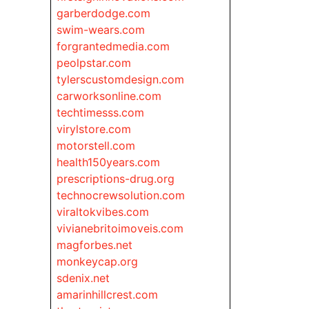
garberdodge.com
swim-wears.com
forgrantedmedia.com
peolpstar.com
tylerscustomdesign.com
carworksonline.com
techtimesss.com
virylstore.com
motorstell.com
health150years.com
prescriptions-drug.org
technocrewsolution.com
viraltokvibes.com
vivianebritoimoveis.com
magforbes.net
monkeycap.org
sdenix.net
amarinhillcrest.com