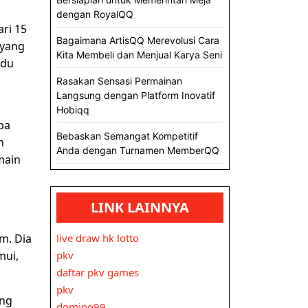
dengan RoyalQQ
ari 15
Bagaimana ArtisQQ Merevolusi Cara
 yang
Kita Membeli dan Menjual Karya Seni
ndu
Rasakan Sensasi Permainan
Langsung dengan Platform Inovatif
Hobiqq
pa
Bebaskan Semangat Kompetitif
h
Anda dengan Turnamen MemberQQ
main
n
LINK LAINNYA
m. Dia
live draw hk lotto
mui,
pkv
daftar pkv games
pkv
ang
domino99