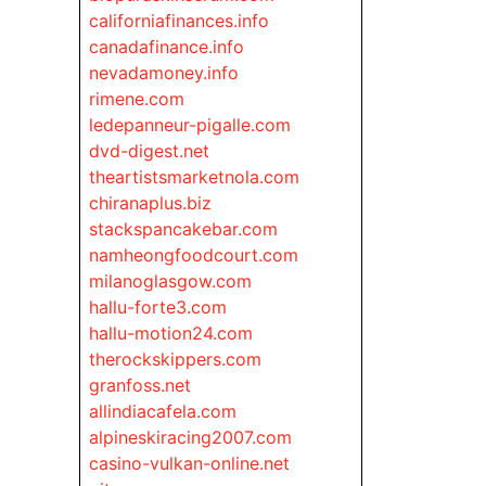
californiafinances.info
canadafinance.info
nevadamoney.info
rimene.com
ledepanneur-pigalle.com
dvd-digest.net
theartistsmarketnola.com
chiranaplus.biz
stackspancakebar.com
namheongfoodcourt.com
milanoglasgow.com
hallu-forte3.com
hallu-motion24.com
therockskippers.com
granfoss.net
allindiacafela.com
alpineskiracing2007.com
casino-vulkan-online.net