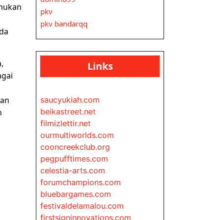
emukan
pkv
pkv bandarqq
nda
,
Links
agai
dan
saucyukiah.com
beikastreet.net
n
filmizlettir.net
ourmultiworlds.com
cooncreekclub.org
pegpufftimes.com
celestia-arts.com
forumchampions.com
bluebargames.com
festivaldelamalou.com
firstsigninnovations.com