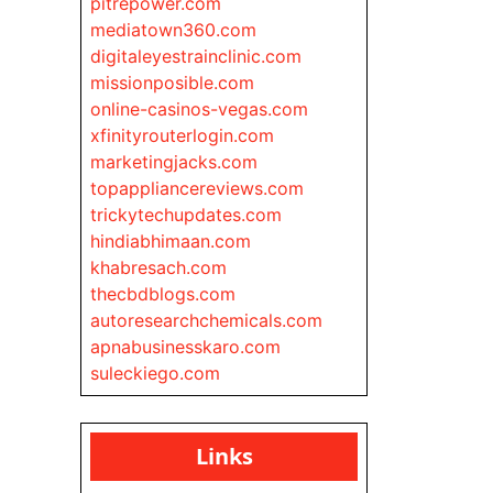
pitrepower.com
mediatown360.com
digitaleyestrainclinic.com
missionposible.com
online-casinos-vegas.com
xfinityrouterlogin.com
marketingjacks.com
topappliancereviews.com
trickytechupdates.com
hindiabhimaan.com
khabresach.com
thecbdblogs.com
autoresearchchemicals.com
apnabusinesskaro.com
suleckiego.com
Links