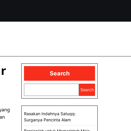
r
Search
Search
yang
Rasakan Indahnya Satuqq:
aan
Surganya Pencinta Alam
Bersiaplah untuk Memerintah Meja