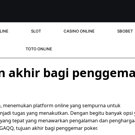
LINE
SLOT
CASINO ONLINE
SBOBET
TOTO ONLINE
n akhir bagi penggema
a, menemukan platform online yang sempurna untuk
adi tugas yang menakutkan. Dengan begitu banyak opsi 
ih yang tepat yang menawarkan pengalaman dan pengharg
raGAQQ, tujuan akhir bagi penggemar poker.