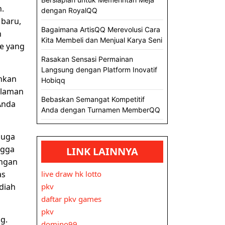
.
dengan RoyalQQ
 baru,
Bagaimana ArtisQQ Merevolusi Cara
n
Kita Membeli dan Menjual Karya Seni
e yang
Rasakan Sensasi Permainan
Langsung dengan Platform Inovatif
hkan
Hobiqq
alaman
Bebaskan Semangat Kompetitif
Anda
Anda dengan Turnamen MemberQQ
juga
ngga
LINK LAINNYA
angan
as
live draw hk lotto
diah
pkv
daftar pkv games
pkv
g.
domino99