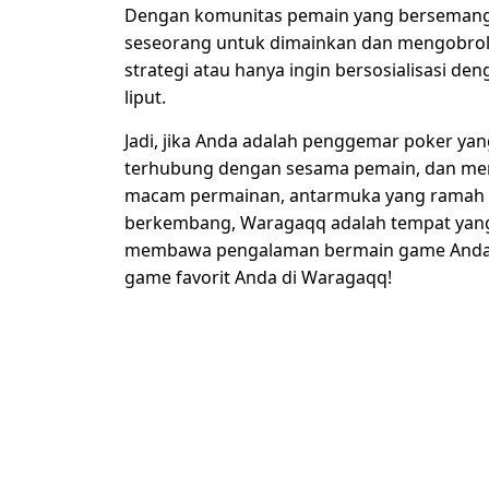
Dengan komunitas pemain yang bersemanga
seseorang untuk dimainkan dan mengobrol 
strategi atau hanya ingin bersosialisasi d
liput.
Jadi, jika Anda adalah penggemar poker ya
terhubung dengan sesama pemain, dan menan
macam permainan, antarmuka yang ramah p
berkembang, Waragaqq adalah tempat yan
membawa pengalaman bermain game Anda ke 
game favorit Anda di Waragaqq!