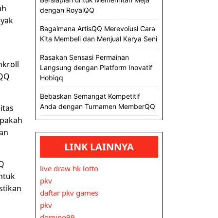
ah
dengan RoyalQQ
nyak
Bagaimana ArtisQQ Merevolusi Cara
Kita Membeli dan Menjual Karya Seni
Rasakan Sensasi Permainan
kroll
Langsung dengan Platform Inovatif
eQQ
Hobiqq
Bebaskan Semangat Kompetitif
Anda dengan Turnamen MemberQQ
itas
Apakah
an
LINK LAINNYA
QQ
live draw hk lotto
ntuk
pkv
stikan
daftar pkv games
pkv
domino99