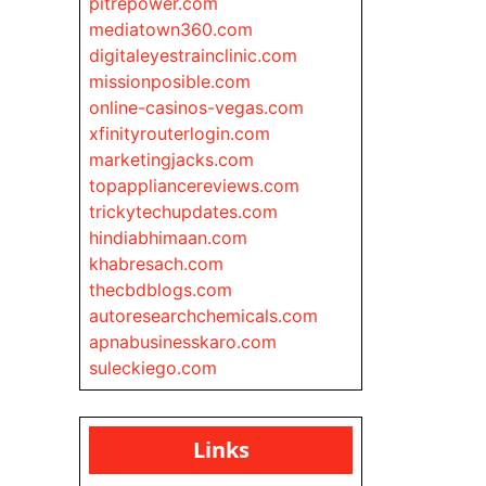
pitrepower.com
mediatown360.com
digitaleyestrainclinic.com
missionposible.com
online-casinos-vegas.com
xfinityrouterlogin.com
marketingjacks.com
topappliancereviews.com
trickytechupdates.com
hindiabhimaan.com
khabresach.com
thecbdblogs.com
autoresearchchemicals.com
apnabusinesskaro.com
suleckiego.com
Links