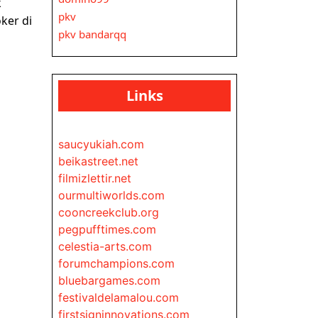
k
pkv
ker di
pkv bandarqq
Links
saucyukiah.com
beikastreet.net
filmizlettir.net
ourmultiworlds.com
cooncreekclub.org
pegpufftimes.com
celestia-arts.com
forumchampions.com
bluebargames.com
festivaldelamalou.com
firstsigninnovations.com