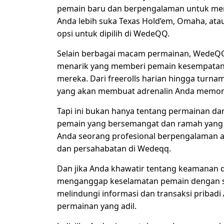
pemain baru dan berpengalaman untuk men
Anda lebih suka Texas Hold’em, Omaha, ata
opsi untuk dipilih di WedeQQ.
Selain berbagai macam permainan, WedeQ
menarik yang memberi pemain kesempatan
mereka. Dari freerolls harian hingga turnam
yang akan membuat adrenalin Anda memo
Tapi ini bukan hanya tentang permainan d
pemain yang bersemangat dan ramah yang se
Anda seorang profesional berpengalaman
dan persahabatan di Wedeqq.
Dan jika Anda khawatir tentang keamanan 
menganggap keselamatan pemain dengan ser
melindungi informasi dan transaksi pribad
permainan yang adil.