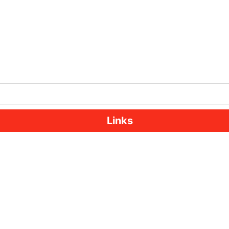
Links