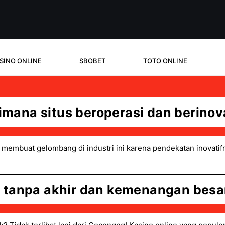
SINO ONLINE
SBOBET
TOTO ONLINE
imana situs beroperasi dan berinov
h membuat gelombang di industri ini karena pendekatan inovatif
 tanpa akhir dan kemenangan besa