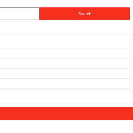
untuk
Search
Sukses
Poker