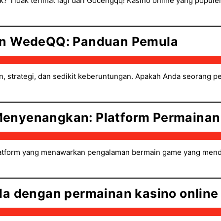
 Tidak terlihat lagi dari Gocengqq! Kasino online yang populer
Tinggi
an WedeQQ: Panduan Pemula
game
poker
, strategi, dan sedikit keberuntungan. Apakah Anda seorang p
Anda
denga
WedeQ
enyenangkan: Platform Permainan
Pandu
Pemul
tform yang menawarkan pengalaman bermain game yang mendeba
da dengan permainan kasino onlin