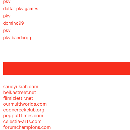
pkv
daftar pkv games
pkv
domino99
pkv
pkv bandarqq
saucyukiah.com
beikastreet.net
filmizlettir.net
ourmultiworlds.com
cooncreekclub.org
pegpufftimes.com
celestia-arts.com
forumchampions.com