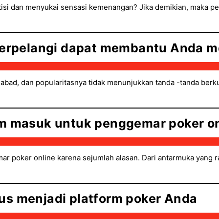
si dan menyukai sensasi kemenangan? Jika demikian, maka per
okerpelangi dapat membantu Anda 
-abad, dan popularitasnya tidak menunjukkan tanda -tanda berk
m masuk untuk penggemar poker on
ar poker online karena sejumlah alasan. Dari antarmuka yang r
Ala
s menjadi platform poker Anda
ut