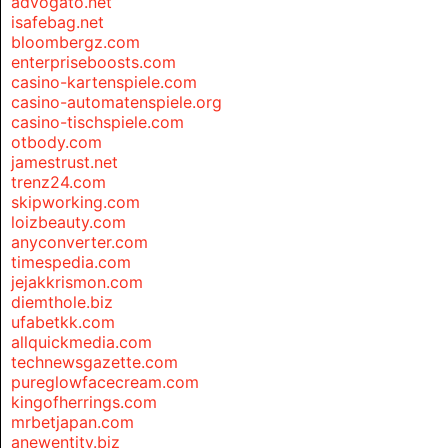
advogato.net
isafebag.net
bloombergz.com
enterpriseboosts.com
casino-kartenspiele.com
casino-automatenspiele.org
casino-tischspiele.com
otbody.com
jamestrust.net
trenz24.com
skipworking.com
loizbeauty.com
anyconverter.com
timespedia.com
jejakkrismon.com
diemthole.biz
ufabetkk.com
allquickmedia.com
technewsgazette.com
pureglowfacecream.com
kingofherrings.com
mrbetjapan.com
anewentity.biz