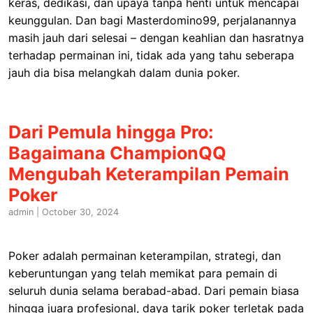
keras, dedikasi, dan upaya tanpa henti untuk mencapai
keunggulan. Dan bagi Masterdomino99, perjalanannya
masih jauh dari selesai – dengan keahlian dan hasratnya
terhadap permainan ini, tidak ada yang tahu seberapa
jauh dia bisa melangkah dalam dunia poker.
Dari Pemula hingga Pro:
Bagaimana ChampionQQ
Mengubah Keterampilan Pemain
Poker
admin
|
October 30, 2024
Poker adalah permainan keterampilan, strategi, dan
keberuntungan yang telah memikat para pemain di
seluruh dunia selama berabad-abad. Dari pemain biasa
hingga juara profesional, daya tarik poker terletak pada