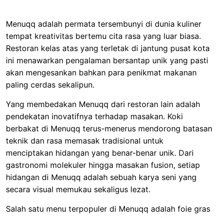
Menuqq adalah permata tersembunyi di dunia kuliner
tempat kreativitas bertemu cita rasa yang luar biasa.
Restoran kelas atas yang terletak di jantung pusat kota
ini menawarkan pengalaman bersantap unik yang pasti
akan mengesankan bahkan para penikmat makanan
paling cerdas sekalipun.
Yang membedakan Menuqq dari restoran lain adalah
pendekatan inovatifnya terhadap masakan. Koki
berbakat di Menuqq terus-menerus mendorong batasan
teknik dan rasa memasak tradisional untuk
menciptakan hidangan yang benar-benar unik. Dari
gastronomi molekuler hingga masakan fusion, setiap
hidangan di Menuqq adalah sebuah karya seni yang
secara visual memukau sekaligus lezat.
Salah satu menu terpopuler di Menuqq adalah foie gras