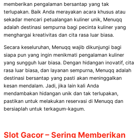
memberikan pengalaman bersantap yang tak
terlupakan. Baik Anda merayakan acara khusus atau
sekadar mencari petualangan kuliner unik, Menuqq
adalah destinasi sempurna bagi pecinta kuliner yang
menghargai kreativitas dan cita rasa luar biasa.
Secara keseluruhan, Menuqq wajib dikunjungi bagi
siapa pun yang ingin menikmati pengalaman kuliner
yang sungguh luar biasa. Dengan hidangan inovatif, cita
rasa luar biasa, dan layanan sempurna, Menuqq adalah
destinasi bersantap yang pasti akan meninggalkan
kesan mendalam. Jadi, jika lain kali Anda
mendambakan hidangan unik dan tak terlupakan,
pastikan untuk melakukan reservasi di Menuqq dan
bersiaplah untuk terkagum-kagum.
Slot Gacor – Sering Memberikan