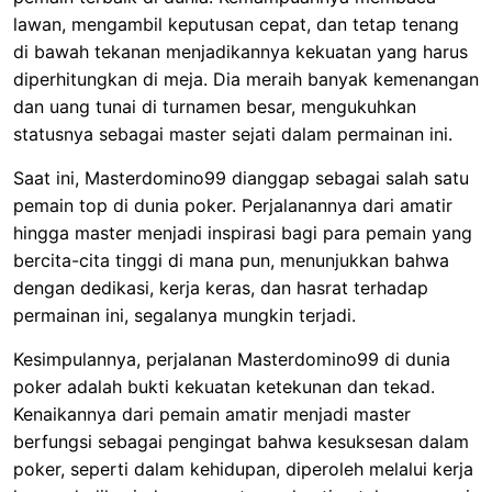
lawan, mengambil keputusan cepat, dan tetap tenang
di bawah tekanan menjadikannya kekuatan yang harus
diperhitungkan di meja. Dia meraih banyak kemenangan
dan uang tunai di turnamen besar, mengukuhkan
statusnya sebagai master sejati dalam permainan ini.
Saat ini, Masterdomino99 dianggap sebagai salah satu
pemain top di dunia poker. Perjalanannya dari amatir
hingga master menjadi inspirasi bagi para pemain yang
bercita-cita tinggi di mana pun, menunjukkan bahwa
dengan dedikasi, kerja keras, dan hasrat terhadap
permainan ini, segalanya mungkin terjadi.
Kesimpulannya, perjalanan Masterdomino99 di dunia
poker adalah bukti kekuatan ketekunan dan tekad.
Kenaikannya dari pemain amatir menjadi master
berfungsi sebagai pengingat bahwa kesuksesan dalam
poker, seperti dalam kehidupan, diperoleh melalui kerja