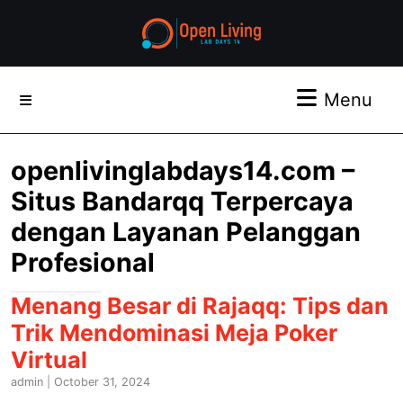
Skip
to
content
Skip
to
Me
Menu
content
openlivinglabdays14.com –
Situs Bandarqq Terpercaya
dengan Layanan Pelanggan
Profesional
Menang Besar di Rajaqq: Tips dan
Trik Mendominasi Meja Poker
Virtual
admin
|
October 31, 2024