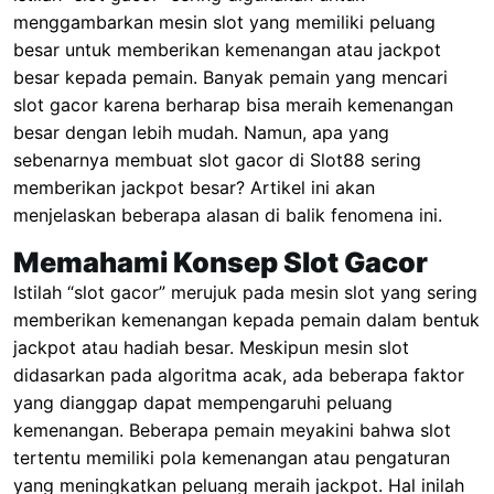
menggambarkan mesin slot yang memiliki peluang
besar untuk memberikan kemenangan atau jackpot
besar kepada pemain. Banyak pemain yang mencari
slot gacor karena berharap bisa meraih kemenangan
besar dengan lebih mudah. Namun, apa yang
sebenarnya membuat slot gacor di Slot88 sering
memberikan jackpot besar? Artikel ini akan
menjelaskan beberapa alasan di balik fenomena ini.
Memahami Konsep Slot Gacor
Istilah “slot gacor” merujuk pada mesin slot yang sering
memberikan kemenangan kepada pemain dalam bentuk
jackpot atau hadiah besar. Meskipun mesin slot
didasarkan pada algoritma acak, ada beberapa faktor
yang dianggap dapat mempengaruhi peluang
kemenangan. Beberapa pemain meyakini bahwa slot
tertentu memiliki pola kemenangan atau pengaturan
yang meningkatkan peluang meraih jackpot. Hal inilah