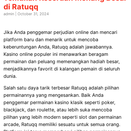
di Ratuqq
admin
|
October 31, 2024
Jika Anda penggemar perjudian online dan mencari
platform baru dan menarik untuk mencoba
keberuntungan Anda, Ratuqq adalah jawabannya.
Kasino online populer ini menawarkan beragam
permainan dan peluang memenangkan hadiah besar,
menjadikannya favorit di kalangan pemain di seluruh
dunia.
Salah satu daya tarik terbesar Ratuqq adalah pilihan
permainannya yang mengesankan. Baik Anda
penggemar permainan kasino klasik seperti poker,
blackjack, dan roulette, atau lebih suka mencoba
pilihan yang lebih modern seperti slot dan permainan
arcade, Ratuqq memiliki sesuatu untuk semua orang.