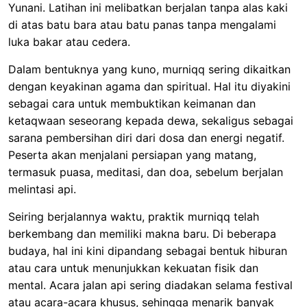
Yunani. Latihan ini melibatkan berjalan tanpa alas kaki
di atas batu bara atau batu panas tanpa mengalami
luka bakar atau cedera.
Dalam bentuknya yang kuno, murniqq sering dikaitkan
dengan keyakinan agama dan spiritual. Hal itu diyakini
sebagai cara untuk membuktikan keimanan dan
ketaqwaan seseorang kepada dewa, sekaligus sebagai
sarana pembersihan diri dari dosa dan energi negatif.
Peserta akan menjalani persiapan yang matang,
termasuk puasa, meditasi, dan doa, sebelum berjalan
melintasi api.
Seiring berjalannya waktu, praktik murniqq telah
berkembang dan memiliki makna baru. Di beberapa
budaya, hal ini kini dipandang sebagai bentuk hiburan
atau cara untuk menunjukkan kekuatan fisik dan
mental. Acara jalan api sering diadakan selama festival
atau acara-acara khusus, sehingga menarik banyak