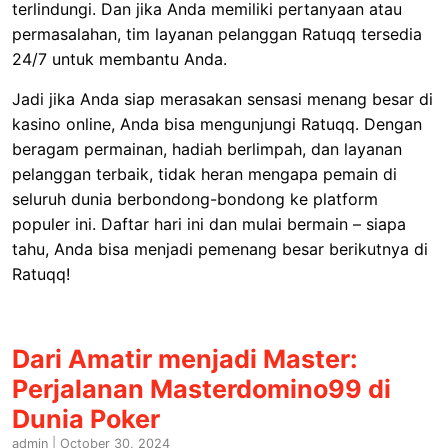
terlindungi. Dan jika Anda memiliki pertanyaan atau
permasalahan, tim layanan pelanggan Ratuqq tersedia
24/7 untuk membantu Anda.
Jadi jika Anda siap merasakan sensasi menang besar di
kasino online, Anda bisa mengunjungi Ratuqq. Dengan
beragam permainan, hadiah berlimpah, dan layanan
pelanggan terbaik, tidak heran mengapa pemain di
seluruh dunia berbondong-bondong ke platform
populer ini. Daftar hari ini dan mulai bermain – siapa
tahu, Anda bisa menjadi pemenang besar berikutnya di
Ratuqq!
Dari Amatir menjadi Master:
Perjalanan Masterdomino99 di
Dunia Poker
admin
|
October 30, 2024