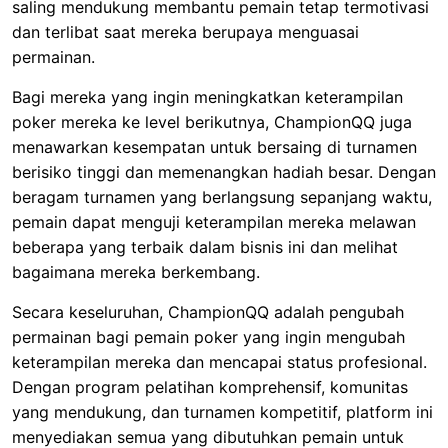
saling mendukung membantu pemain tetap termotivasi
dan terlibat saat mereka berupaya menguasai
permainan.
Bagi mereka yang ingin meningkatkan keterampilan
poker mereka ke level berikutnya, ChampionQQ juga
menawarkan kesempatan untuk bersaing di turnamen
berisiko tinggi dan memenangkan hadiah besar. Dengan
beragam turnamen yang berlangsung sepanjang waktu,
pemain dapat menguji keterampilan mereka melawan
beberapa yang terbaik dalam bisnis ini dan melihat
bagaimana mereka berkembang.
Secara keseluruhan, ChampionQQ adalah pengubah
permainan bagi pemain poker yang ingin mengubah
keterampilan mereka dan mencapai status profesional.
Dengan program pelatihan komprehensif, komunitas
yang mendukung, dan turnamen kompetitif, platform ini
menyediakan semua yang dibutuhkan pemain untuk