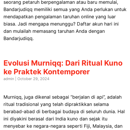
seorang petaruh berpengalaman atau baru memulai,
Bandarjudiqq memiliki semua yang Anda perlukan untuk
mendapatkan pengalaman taruhan online yang luar
biasa. Jadi mengapa menunggu? Daftar akun hari ini
dan mulailah memasang taruhan Anda dengan
Bandarjudiqq.
Evolusi Murniqq: Dari Ritual Kuno
ke Praktek Kontemporer
admin
|
October 29, 2024
Murniqq, juga dikenal sebagai “berjalan di api”, adalah
ritual tradisional yang telah dipraktikkan selama
berabad-abad di berbagai budaya di seluruh dunia. Hal
ini diyakini berasal dari India kuno dan sejak itu
menyebar ke negara-negara seperti Fiji, Malaysia, dan