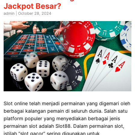
Jackpot Besar?
admin
|
October 28, 2024
Slot online telah menjadi permainan yang digemari oleh
berbagai kalangan pemain di seluruh dunia. Salah satu
platform populer yang menyediakan berbagai jenis
permainan slot adalah Slot88. Dalam permainan slot,
istilah “slot gacor” sering digunakan untuk