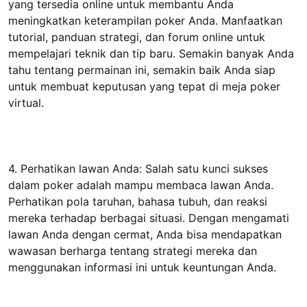
yang tersedia online untuk membantu Anda
meningkatkan keterampilan poker Anda. Manfaatkan
tutorial, panduan strategi, dan forum online untuk
mempelajari teknik dan tip baru. Semakin banyak Anda
tahu tentang permainan ini, semakin baik Anda siap
untuk membuat keputusan yang tepat di meja poker
virtual.
4. Perhatikan lawan Anda: Salah satu kunci sukses
dalam poker adalah mampu membaca lawan Anda.
Perhatikan pola taruhan, bahasa tubuh, dan reaksi
mereka terhadap berbagai situasi. Dengan mengamati
lawan Anda dengan cermat, Anda bisa mendapatkan
wawasan berharga tentang strategi mereka dan
menggunakan informasi ini untuk keuntungan Anda.