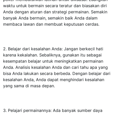
waktu untuk bermain secara teratur dan biasakan diri
Anda dengan aturan dan strategi permainan. Semakin
banyak Anda bermain, semakin baik Anda dalam
membaca lawan dan membuat keputusan cerdas.
2. Belajar dari kesalahan Anda: Jangan berkecil hati
karena kekalahan. Sebaliknya, gunakan itu sebagai
kesempatan belajar untuk meningkatkan permainan
Anda. Analisis kesalahan Anda dan cari tahu apa yang
bisa Anda lakukan secara berbeda. Dengan belajar dari
kesalahan Anda, Anda dapat menghindari kesalahan
yang sama di masa depan.
3. Pelajari permainannya: Ada banyak sumber daya