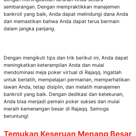
sembarangan. Dengan mempraktikkan manajemen
bankroll yang baik, Anda dapat melindungi dana Anda
dan memastikan bahwa Anda dapat terus bermain
dalam jangka panjang.
Dengan mengikuti tips dan trik berikut ini, Anda dapat
meningkatkan keterampilan Anda dan mulai
mendominasi meja poker virtual di Rajaqq. Ingatlah
untuk berlatih, mempelajari permainan, memperhatikan
lawan Anda, tetap disiplin, dan melatih manajemen
bankroll yang baik. Dengan dedikasi dan ketekunan,
Anda bisa menjadi pemain poker sukses dan mulai
meraih kemenangan besar di Rajaqq. Semoga
beruntung!
Temukan Keseruan Menang Besar